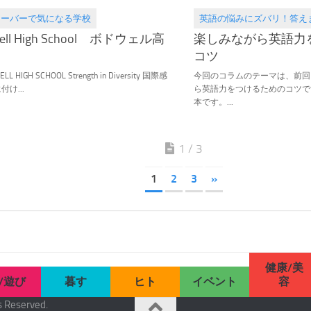
クーバーで気になる学校
英語の悩みにズバリ！答え
.19
2016.01.17
ell High School ボドウェル高
楽しみながら英語力
コツ
 HIGH SCHOOL Strength in Diversity 国際感
今回のコラムのテーマは、前回
け...
ら英語力をつけるためのコツで
本です。...
1 / 3
1
2
3
»
健康/美
/遊び
暮す
ヒト
イベント
容
eserved.