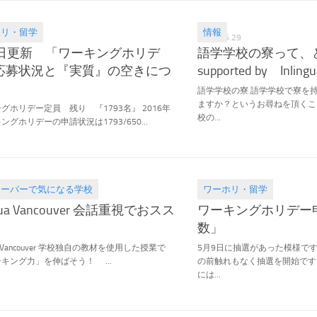
ホリ・留学
情報
.09
2016.05.29
8日更新 「ワーキングホリデ
語学学校の寮って、
応募状況と『実質』の空きにつ
supported by Inling
語学学校の寮 語学学校で寮を
ますか？というお尋ねを頂くこ
グホリデー定員 残り 『1793名』 2016年
校の...
ングホリデーの申請状況は1793/650...
クーバーで気になる学校
ワーホリ・留学
.16
2016.05.12
ngua Vancouver 会話重視でおスス
ワーキングホリデー
数」
gua Vancouver 学校独自の教材を使用した授業で
5月9日に抽選があった模様で
キング力」を伸ばそう！ ...
の前触れもなく抽選を開始です
には...