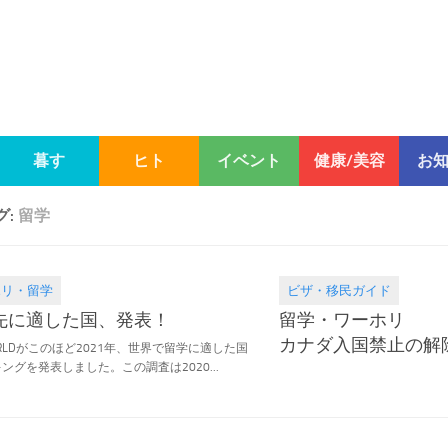
暮す
ヒト
イベント
健康/美容
お
グ:
留学
ホリ・留学
ビザ・移民ガイド
.11
2020.03.27
先に適した国、発表！
留学・ワーホリ
カナダ入国禁止の解
ORLDがこのほど2021年、世界で留学に適した国
ングを発表しました。この調査は2020...