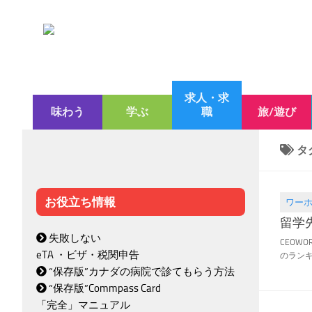
求人・求
味わう
学ぶ
職
旅/遊び
タ
お役立ち情報
ワー
2021.02
留学
失敗しない
CEOW
eTA ・ビザ・税関申告
のランキ
“保存版”カナダの病院で診てもらう方法
“保存版”Commpass Card
「完全」マニュアル