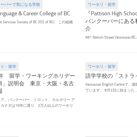
クーバーで気になる学校
ワーホリ・留学
.02
2019.12.05
anguage & Career College of BC
『Pattison High Scho
バンクーバーにある
nt Services Society of BC (ISS of BC) この組織
介
981 Nelson Street,Vancouver,BC,C
ホリ・留学
ワーホリ・留学
.14
2016.08.23
18年 留学・ワーキングホリデー
語学学校の「ストラ
料」説明会 東京・大阪・名古
Vancouver English Cent
場
ています。 8月2日に始まった..
リア、バンクーバー、トロント、カルガリー ア
カナダは19年に渡り、2万人以上のワーホリ