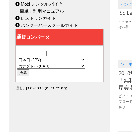
Mobi レンタル バイク
バン
2020.02
「簡単」利用マニュアル
ISS L
レストランガイド
Immigra
バンクーバースクールガイド
は非営...
ワー
2018.03
20
「無
屋会
提供:
ja.exchange-rates.org
ビクト
ブロード
をサ...