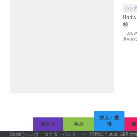
バン
2016.01
Bodw
校
BODWELL
覚を身に付
求人・求
味わう
学ぶ
職
旅
Oops!うっぷす カナダ・バンクーバー情報誌 © 2026. All Rights R