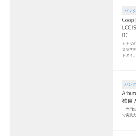
バン
2016.03
Co
LCC I
BC
カナダ
英語学
トタイ...
バン
2016.02
Arbut
独自
専門知
で実践力