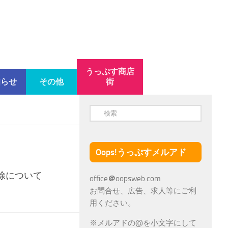
うっぷす商店
知らせ
その他
街
Oops!うっぷすメルアド
除について
office
＠
oopsweb.com
お問合せ、広告、求人等にご利
用ください。
※メルアドの@を小文字にして