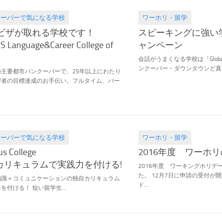
クーバーで気になる学校
ワーホリ・留学
.29
2016.03.01
opビザが取れる学校です！
スピーキングに強い
SS Language&Career College of
ャンペーン
会話がうまくなる学校は「Global
ンクーバー・ダウンタウンど真ん
の主要都市バンクーバーで、25年以上にわたり
習者の目標達成のお手伝い。フルタイム、パー
クーバーで気になる学校
ワーホリ・留学
.16
2016.01.30
us College
2016年度 ワーホ
カリキュラムで実践力を付ける!
2016年度 ワーキングホリデ
た。 12月7日に申請の受付が
識＋コミュニケーションの独自カリキュラム
ド...
を付ける！ 短い留学生...