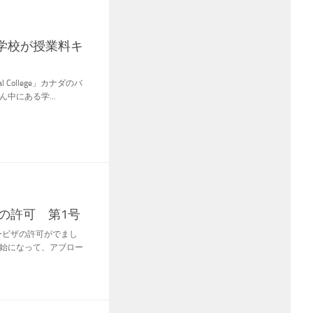
学校が授業料キ
 College」カナダのバ
中にある学...
リの許可 第1号
ービザの許可がでまし
開始になって、アブロー