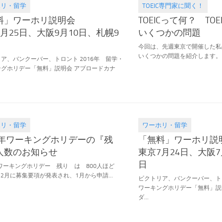
ホリ・留学
TOEIC専門家に聞く！
.21
2016.07.31
料」ワーホリ説明会
TOEICって何？ TO
月25日、大阪9月10日、札幌9
いくつかの問題
今回は、先週東京で開催した私の
いくつかの問題を紹介します。1. Th
ア、バンクーバー、トロント 2016年 留学・
ングホリデー「無料」説明会 アブロードカナ
ホリ・留学
ワーホリ・留学
.19
2016.06.26
16年ワーキングホリデーの『残
「無料」ワーホリ説
人数のお知らせ
東京7月24日、大阪7
日
年ワーキングホリデー 残り は 800人ほど
年12月に募集要項が発表され、1月から申請...
ビクトリア、バンクーバー、トロ
ワーキングホリデー「無料」説
ダ...