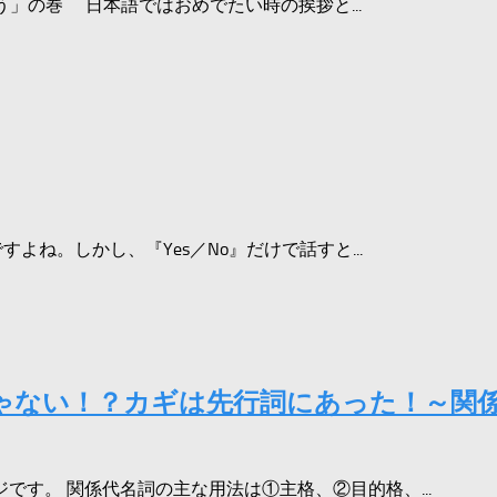
とう」の巻 日本語ではおめでたい時の挨拶と...
よね。しかし、『Yes／No』だけで話すと...
同じじゃない！？カギは先行詞にあった！～関係
す。 関係代名詞の主な用法は①主格、②目的格、...