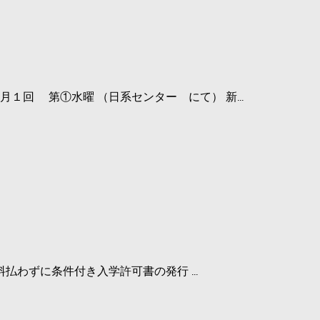
１回 第①水曜 （日系センター にて） 新...
業料払わずに条件付き入学許可書の発行 ...