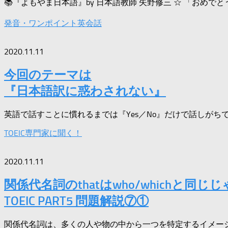
📚『よもやま日本語』by 日本語教師 矢野修三 ☆ 「おめで
発音・ワンポイント英会話
2020.11.11
今回のテーマは
『日本語訳に惑わされない』
英語で話すことに慣れるまでは『Yes／No』だけで話しがちです
TOEIC専門家に聞く！
2020.11.11
関係代名詞のthatはwho/whichと
TOEIC PART5 問題解説⑦①
関係代名詞は、多くの人や物の中から一つを特定するイメージで