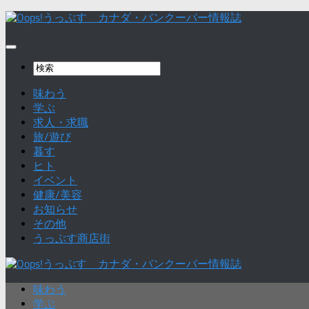
味わう
学ぶ
求人・求職
旅/遊び
暮す
ヒト
イベント
健康/美容
お知らせ
その他
うっぷす商店街
味わう
学ぶ