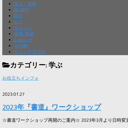
求人・求職
旅/遊び
暮す
ヒト
イベント
健康/美容
お知らせ
その他
うっぷす商店街
カテゴリー:
学ぶ
お役立ちインフォ
2023.01.27
2023年『書道』ワークショップ
☆書道ワークショップ再開のご案内☆ 2023年3月より日時変更