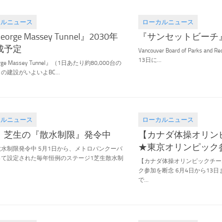
カルニュース
ローカルニュース
.19
2021.06.16
orge Massey Tunnel』2030年
『サンセットビーチ
成予定
Vancouver Board of Parks and
13日に...
ge Massey Tunnel』（1日あたり約80,000台の
の建設がいよいよBC...
カルニュース
ローカルニュース
.10
2021.05.09
、芝生の『散水制限』発令中
【カナダ体操オリン
★東京オリンピック
水制限発令中 5月1日から、メトロバンクーバ
って設定された毎年恒例のステージ1芝生散水制
【カナダ体操オリンピックチー
ク参加を断念 6月4日から13
で...