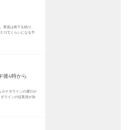
。寒波は南下を続け、
ス12℃くらいになる予
午後4時から
らカナダラインの運行が
ナダラインの従業員が加