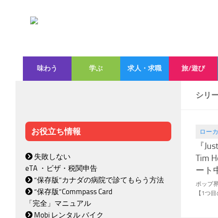
味わう
学ぶ
求人・求職
旅/遊び
シリー
お役立ち情報
ロー
2021.11
『Just
失敗しない
Tim
eTA ・ビザ・税関申告
ート
“保存版”カナダの病院で診てもらう方法
ポップ界の
“保存版”Commpass Card
【1つ目の
「完全」マニュアル
Mobi レンタル バイク