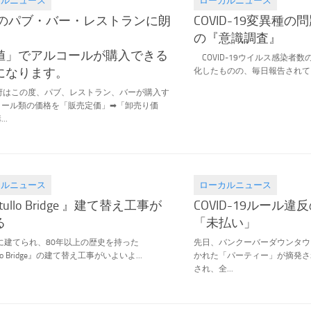
カルニュース
ローカルニュース
.24
2021.02.19
00のパブ・バー・レストランに朗
COVID-19変異種
の『意識調査』
値」でアルコールが購入できる
COVID-19ウイルス感染者
になります。
化したものの、毎日報告されている2
政府はこの度、パブ、レストラン、バーが購入す
コール類の価格を「販売定価」➡「卸売り価
..
カルニュース
ローカルニュース
.14
2021.02.11
tullo Bridge 』建て替え工事が
COVID-19ルール
る
「未払い」
年に建てられ、80年以上の歴史を持った
先日、バンクーバーダウンタウ
ullo Bridge』の建て替え工事がいよいよ...
かれた「パーティー」が摘発さ
され、全...