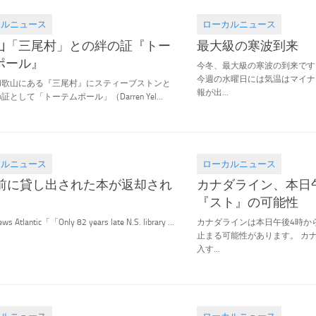
カルニュース
ローカルニュース
.09
2021.02.08
山「三尾村」との絆の証『トー
最大級の寒波到来
ポール』
今冬、最大級の寒波の到来です
今週の水曜日には気温はマイナ
和歌山にある『三尾村』にスティーブストンと
報が出...
として「トーテムポール」（Darren Yel...
カルニュース
ローカルニュース
.03
2021.02.01
年前に貸し出された本が返却され
カナダライン、本日
『スト』の可能性
s Atlantic「「Only 82 years late N.S. library ...
カナダラインは本日午後4時か
止まる可能性があります。 カ
入す...