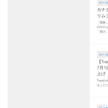
ロー
2021.04
カナ
リム
「陸路
のホテ
「抜け...
ロー
2021.03
【Tra
7月
上げ
Tran
ることにな