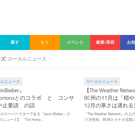
暮す
ヒト
イベント
健康/美容
お
ズ:
ローカルニュース
カルニュース
ローカルニュース
.11
2021.11.03
inBieber』
【The Weather Netw
 Hortonsとのコラボ と コンサ
BC州の11月は「穏
中止要請 の話
12月の寒さは遅れる
スーパースターである『Justin Bieber』の
『The Weather Network
ニュース】 『Tim Horto...
11月初旬、BC州とカナダ北部に期