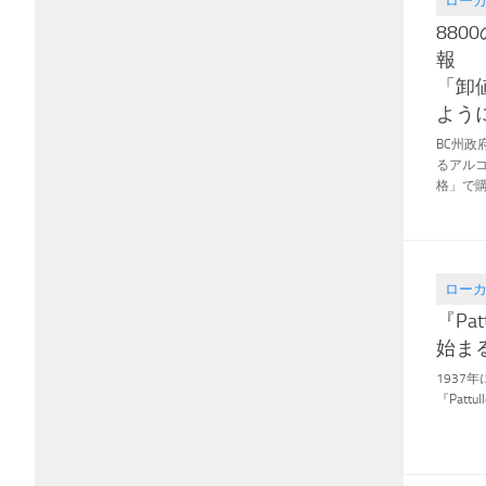
ロー
2021.02
88
報
「卸
よう
BC州
るアル
格」で購.
ロー
2021.02
『Pat
始ま
1937
『Patt