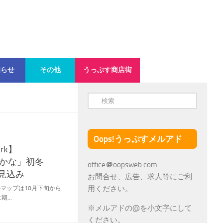
知らせ
その他
うっぷす商店街
Oops!うっぷすメルアド
ork】
やかな」初冬
office
＠
oopsweb.com
見込み
お問合せ、広告、求人等にご利
用ください。
』の上のマップは10月下旬から
...
※メルアドの@を小文字にして
ください。