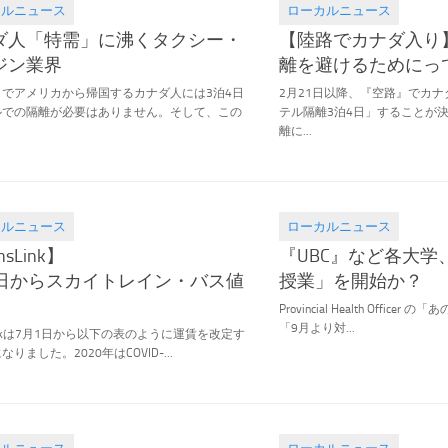
カルニュース
ローカルニュース
.26
2021.04.23
ダ人「特需」に沸くタクシー・
【陸路でカナダ入り
ジン業界
離を避けるためにっ
」でアメリカから帰国するカナダ人には3泊4日
2月21日以降、『空路』でカ
ルでの隔離が必要はありません。そして、この
テル隔離3泊4日」することが
離に...
カルニュース
ローカルニュース
.25
2021.03.08
nsLink】
『UBC』など各大学
1日からスカイトレイン・バス値
授業」を開始か？
Provincial Health Officer 
「9月より対...
sLinkは7月1日から以下の表のように運賃を改定す
りました。2020年はCOVID-...