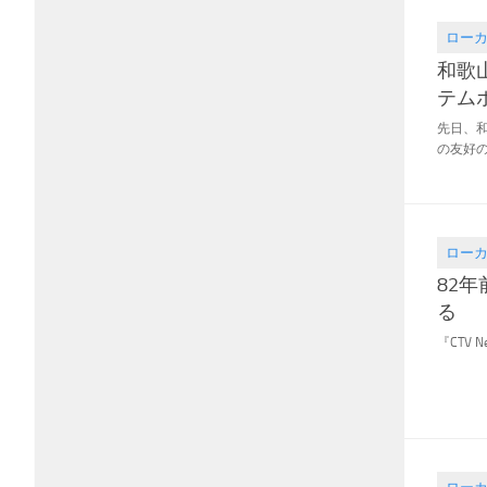
ロー
2021.02
和歌
テム
先日、
の友好の証
ロー
2021.02
82
る
『CTV New