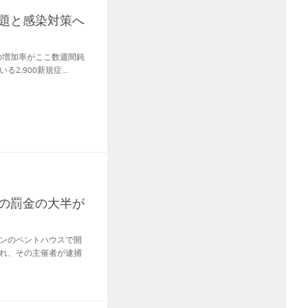
の問題と感染対策へ
数の増加率がここ数週間鈍
,900新規症...
違反の罰金の大半が
ンのペントハウスで開
れ、その主催者が逮捕