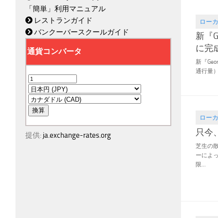
「簡単」利用マニュアル
レストランガイド
ロー
2021.08
バンクーバースクールガイド
新『Ge
に完
新『Geor
通行量）
ロー
2021.05
只今
提供:
ja.exchange-rates.org
芝生の散
ーによ
限...