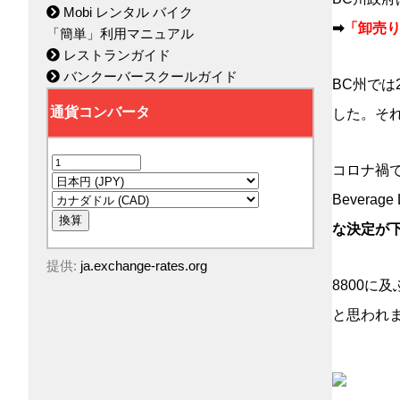
Mobi レンタル バイク
➡
「卸売
「簡単」利用マニュアル
レストランガイド
バンクーバースクールガイド
BC州では
した。そ
コロナ禍で
Beverag
な決定が
提供:
ja.exchange-rates.org
8800
と思われ