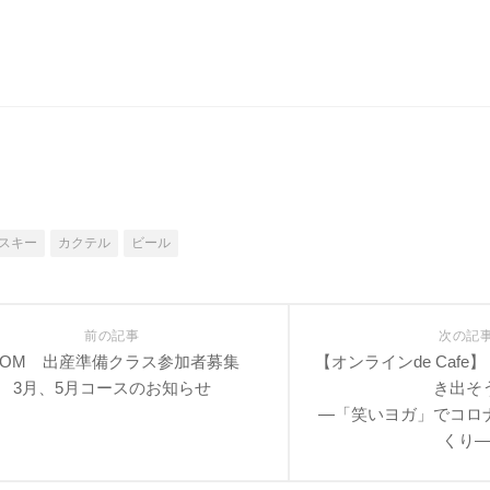
スキー
カクテル
ビール
前の記事
次の記
MOM 出産準備クラス参加者募集
【オンラインde Caf
3月、5月コースのお知らせ
き出そ
―「笑いヨガ」でコロ
くり