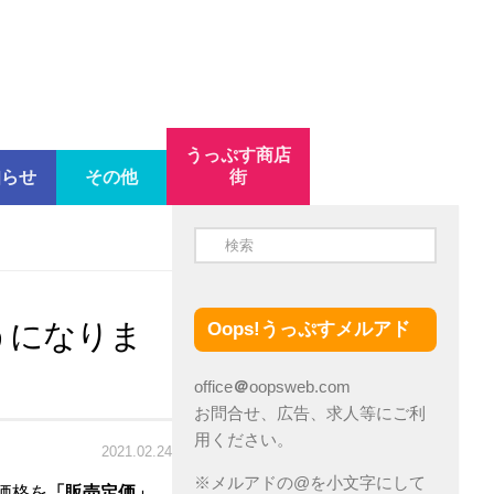
うっぷす商店
知らせ
その他
街
うになりま
Oops!うっぷすメルアド
office
＠
oopsweb.com
お問合せ、広告、求人等にご利
用ください。
2021.02.24
※メルアドの@を小文字にして
価格を
「販売定価」