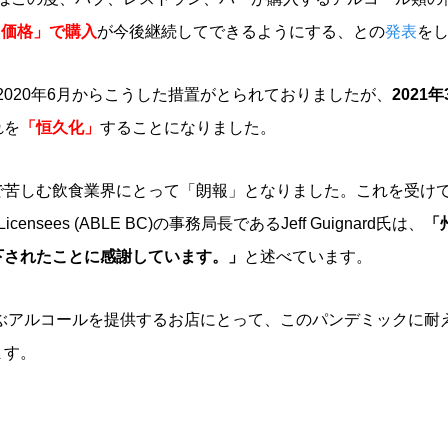
り価格」で購入
が今後継続してできるようにする、との
発表
を
2020年6月からこうした措置がとられておりましたが、
2021
れを
「恒久化」
することになりました。
苦しむ飲食業界にとって「朗報」となりました。これを受けてB.C. Al
e Licensees (ABLE BC)の事務局長であるJeff Guignard氏は、
「
下されたことに感謝しています。」
と述べています。
に及ぶアルコールを提供するお店にとって、このパンデミックに耐
ます。