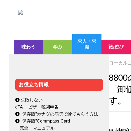
求人・求
味わう
学ぶ
職
旅/遊び
ローカル
88
お役立ち情報
「卸
す。
失敗しない
eTA ・ビザ・税関申告
“保存版”カナダの病院で診てもらう方法
“保存版”Commpass Card
「完全」マニュアル
BC州政