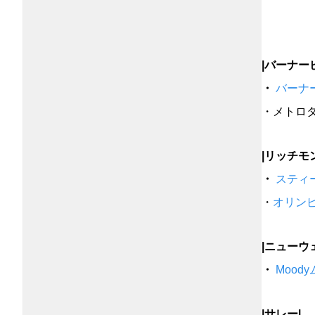
バーナー
ムーディ
|バーナー
・
バーナ
・メトロ
|リッチモ
・
スティ
・
オリン
|ニューウ
・
Mood
|サレー|