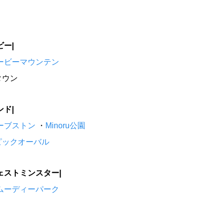
ビーマウンテン
オリンピックオーバル
スティー
ーパーク
ホランドパーク
ビー|
ービーマウンテン
タウン
ンド|
ーブストン
・
Minoru公園
ピックオーバル
ェストミンスター|
yムーディーパーク