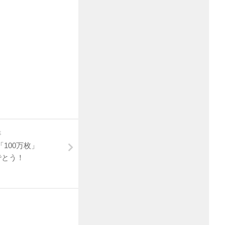
事
「100万枚」
でとう！