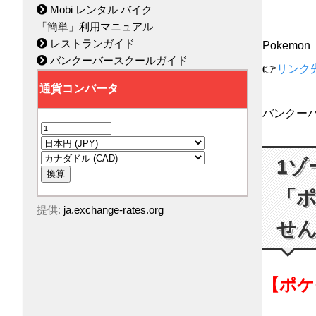
Mobi レンタル バイク
「簡単」利用マニュアル
レストランガイド
Pokem
バンクーバースクールガイド
👉
リンク
バンクー
1ゾ
「
提供:
ja.exchange-rates.org
せ
【ポケ