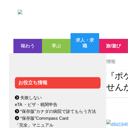
求人・求
味わう
学ぶ
職
旅/遊び
情報
『ポ
お役立ち情報
せん
失敗しない
eTA ・ビザ・税関申告
“保存版”カナダの病院で診てもらう方法
“保存版”Commpass Card
「完全」マニュアル