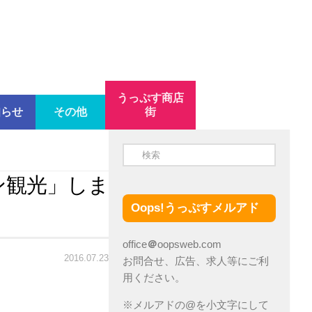
うっぷす商店
知らせ
その他
街
ン観光」しま
Oops!うっぷすメルアド
office
＠
oopsweb.com
2016.07.23
お問合せ、広告、求人等にご利
用ください。
※メルアドの@を小文字にして