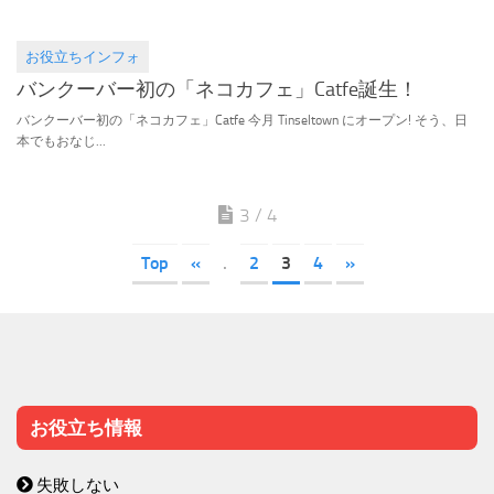
お役立ちインフォ
2015.10.15
バンクーバー初の「ネコカフェ」Catfe誕生！
バンクーバー初の「ネコカフェ」Catfe 今月 Tinseltown にオープン! そう、日
本でもおなじ...
3 / 4
Top
«
.
2
3
4
»
お役立ち情報
失敗しない