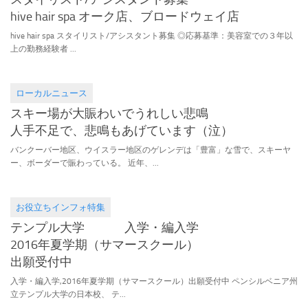
hive hair spa オーク店、ブロードウェイ店
hive hair spa スタイリスト/アシスタント募集 ◎応募基準：美容室での３年以
上の勤務経験者 ...
ローカルニュース
2016.01.11
スキー場が大賑わいでうれしい悲鳴
人手不足で、悲鳴もあげています（泣）
バンクーバー地区、ウイスラー地区のゲレンデは「豊富」な雪で、スキーヤ
ー、ボーダーで賑わっている。 近年、...
お役立ちインフォ
特集
2016.01.01
テンプル大学 入学・編入学
2016年夏学期（サマースクール）
出願受付中
入学・編入学,2016年夏学期（サマースクール）出願受付中 ペンシルベニア州
立テンプル大学の日本校、 テ...