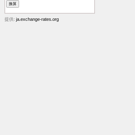
提供:
ja.exchange-rates.org