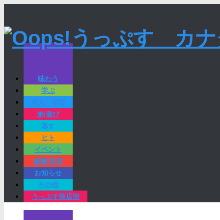
味わう
学ぶ
求人・求職
旅/遊び
暮す
ヒト
イベント
健康/美容
お知らせ
その他
うっぷす商店街