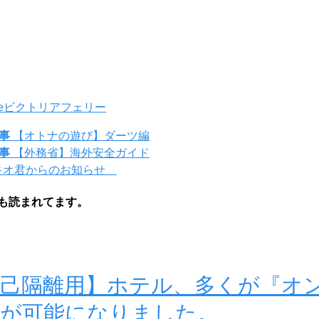
e
ビクトリア
フェリー
事
【オトナの遊び】ダーツ編
事
【外務省】海外安全ガイド
キオ君からのお知らせ
も読まれてます。
自己隔離用】ホテル、多くが『オ
』が可能になりました。