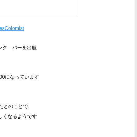
esColomist
バンク―バーを出航
100になっています
したとのことで、
しくなるようです