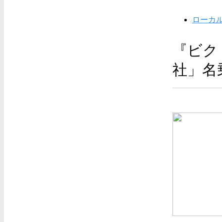
ローカ
『ビク
社」名