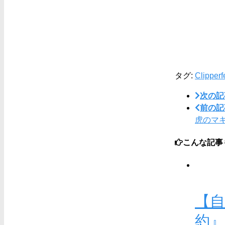
タグ:
Clipper
f
次の記
前の記
虎のマ
こんな記事
【
約