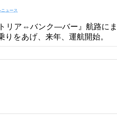
ルニュース
トリア⇔バンク―バー』航路にま
乗りをあげ、来年、運航開始。