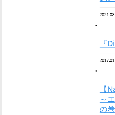
2021.03
『D
2017.01
【N
～エ
の