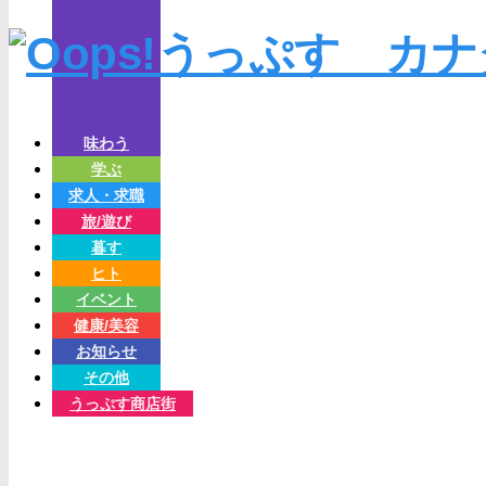
味わう
学ぶ
求人・求職
旅/遊び
暮す
ヒト
イベント
健康/美容
お知らせ
その他
うっぷす商店街