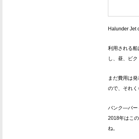
Halunder
利用される船
し、昼、ビク
まだ費用は発
ので、それく
バンク―バー
2018年は
ね。