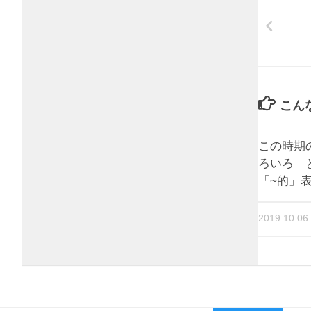
こん
この時期
ろいろ 
「~的」
2019.10.06