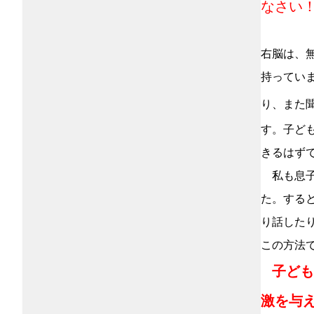
なさい
右脳は、
持ってい
り、また
す。子ど
きるはず
私も息子
た。する
り話した
この方法
子ども
激を与