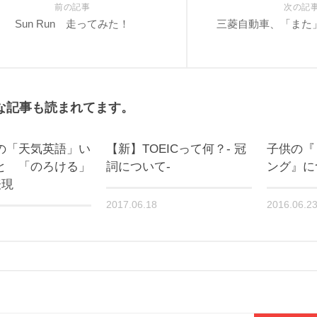
前の記事
次の記
Sun Run 走ってみた！
三菱自動車、「また
な記事も読まれてます。
の「天気英語」い
【新】TOEICって何？- 冠
子供の『
と 「のろける」
詞について-
ング』に
表現
2017.06.18
2016.06.2