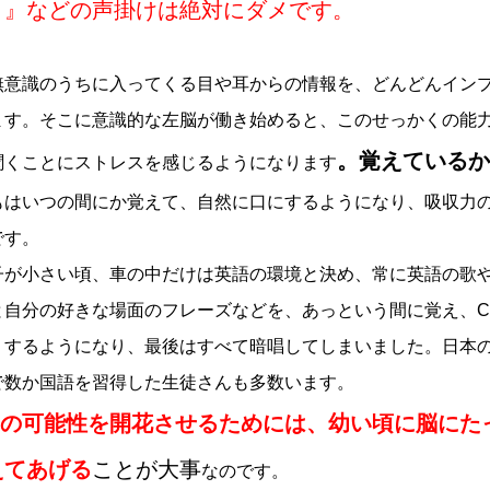
！』などの声掛けは絶対にダメです。
無意識のうちに入ってくる目や耳からの情報を、どんどんイン
ます。そこに意識的な左脳が働き始めると、このせっかくの能
。覚えているか
聞くことにストレスを感じるようになります
もはいつの間にか覚えて、自然に口にするようになり、吸収力
です。
が小さい頃、車の中だけは英語の環境と決め、常に英語の歌
と自分の好きな場面のフレーズなどを、あっという間に覚え、C
りするようになり、最後はすべて暗唱してしまいました。日本
で数か国語を習得した生徒さんも多数います。
の可能性を開花させるためには、幼い頃に脳にた
えてあげる
ことが大事
なのです。