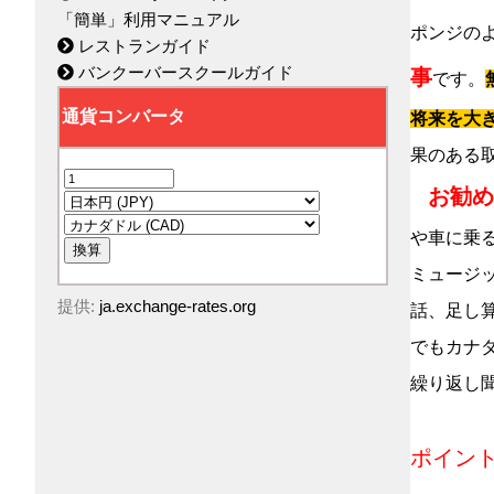
「簡単」利用マニュアル
ポンジの
レストランガイド
バンクーバースクールガイド
事
です。
将来を大
果のある
お勧め
や車に乗
ミュージ
提供:
ja.exchange-rates.org
話、足し算
でもカナ
繰り返し
ポイン