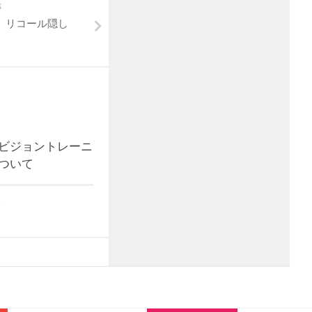
事
」リコール隠し
ビジョントレーニ
ついて
3