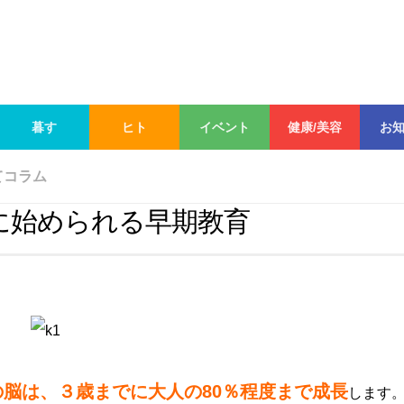
暮す
ヒト
イベント
健康/美容
お
てコラム
に始められる早期教育
の脳は、３歳までに大人の80％程度まで成長
します