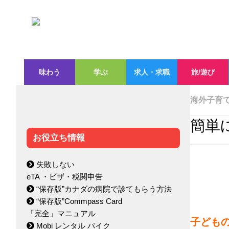
味わう
学ぶ
求人・求職
旅/遊び
海外子育
簡単
お役立ち情報
失敗しない
eTA ・ビザ・税関申告
“保存版”カナダの病院で診てもらう方法
“保存版”Commpass Card
「完全」マニュアル
子ども
Mobi レンタル バイク