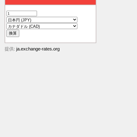
提供:
ja.exchange-rates.org