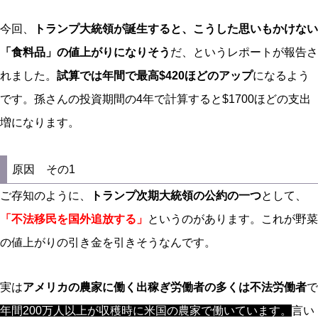
今回、
トランプ大統領が誕生すると、こうした思いもかけない
「食料品」の値上がりになりそう
だ、というレポートが報告さ
れました。
試算では年間で最高$420ほどのアップ
になるよう
です。孫さんの投資期間の4年で計算すると$1700ほどの支出
増になります。
原因 その1
ご存知のように、
トランプ次期大統領の公約の一つ
として、
「不法移民を国外追放する」
というのがあります。これが野菜
の値上がりの引き金を引きそうなんです。
実は
アメリカの農家に働く出稼ぎ労働者の多くは不法労働者
で
年間200万人以上が収穫時に米国の農家で働いています。
言い