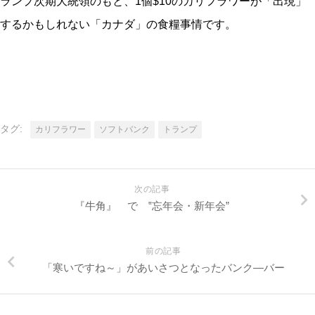
ランプ次期大統領のもと、1個$10のカリフラワーが「出現」
するかもしれない「カナダ」の食糧事情です。
タグ:
カリフラワー
ソフトバンク
トランプ
次の記事
『牛角』 で ‟忘年会・新年会”
前の記事
「寒いですね～」があいさつとなったバンク―バー