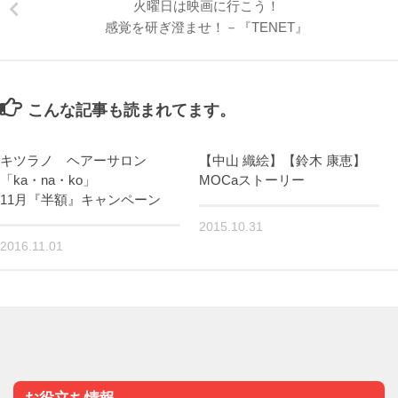
火曜日は映画に行こう！
感覚を研ぎ澄ませ！－『TENET』
こんな記事も読まれてます。
キツラノ ヘアーサロン
【中山 織絵】【鈴木 康恵】
「ka・na・ko」
MOCaストーリー
11月『半額』キャンペーン
2015.10.31
2016.11.01