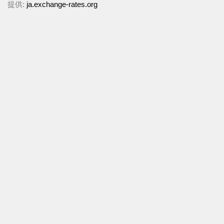
提供:
ja.exchange-rates.org