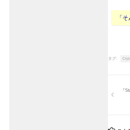
「そ
タグ:
Crys
『St