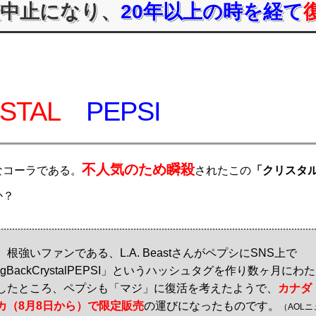
産中止になり、
20年以上の時を経て
STAL
PEPSI
不人気のため瞬殺
なコーラである。
されたこの
「クリスタル
か？
根強いファンである、L.A. BeastさんがペプシにSNS上で
ingBackCrystalPEPSI」というハッシュタグを作り数ヶ月
したところ、ペプシも「マジ」に復活を考えたようで、
カナダ
カ（8月8日から）で限定販売
の運びになったものです。
（AOL