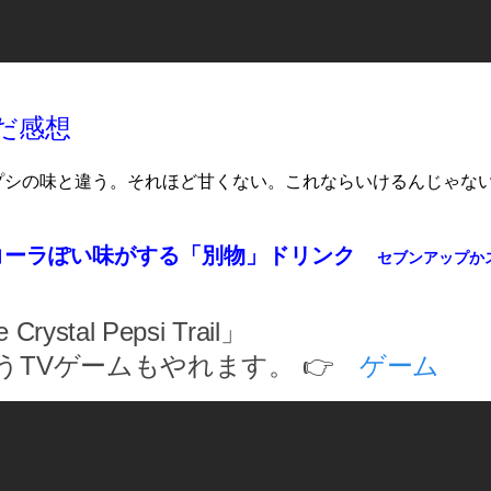
だ感想
プシの味と違う。それほど甘くない。これならいけるんじゃな
コーラぽい味がする「別物」ドリンク
セブンアップか
 Crystal Pepsi Trail」
うTVゲームもやれます。 👉
ゲーム