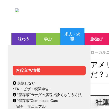
求人・求
味わう
学ぶ
職
旅/遊び
ローカル
アメ
お役立ち情報
だ？
失敗しない
eTA ・ビザ・税関申告
“保存版”カナダの病院で診てもらう方法
“保存版”Commpass Card
社運
「完全」マニュアル