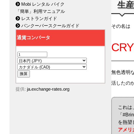
生
Mobi レンタル バイク
「簡単」利用マニュアル
レストランガイド
バンクーバースクールガイド
その名は
CRY
無色透明
活したの
提供:
ja.exchange-rates.org
これは、
「#Br
を熱望
アメリ