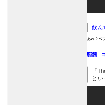
飲ん
あれ？ペ
結論
「The
とい