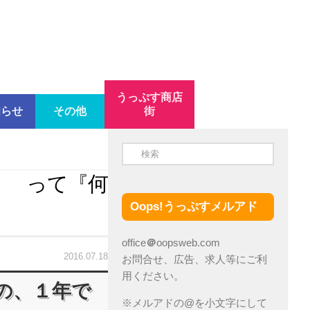
うっぷす商店
知らせ
その他
街
！ って『何
Oops!うっぷすメルアド
office
＠
oopsweb.com
2016.07.18
お問合せ、広告、求人等にご利
用ください。
の、１年で
※メルアドの@を小文字にして