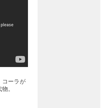
・コーラが
代物。