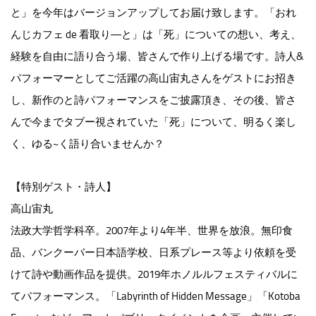
と」を今年はバージョンアップしてお届け致します。「おれ
んじカフェ de 看取り―と」は「死」についての想い、考え、
経験を自由に語り合う場、皆さんで作り上げる場です。詩人&
パフォーマーとしてご活躍の高山宙丸さんをゲストにお招き
し、新作のと詩パフォーマンスをご披露頂き、その後、皆さ
んで今までタブー視されていた「死」について、明るく楽し
く、ゆる~く語り合いませんか？
【特別ゲスト・詩人】
高山宙丸
法政大学哲学科卒。2007年より4年半、世界を放浪。無印食
品、バンクーバー日本語学校、日系プレース等より依頼を受
けて詩や動画作品を提供。2019年ホノルルフェスティバルに
てパフォーマンス。「Labyrinth of Hidden Message」「Kotoba