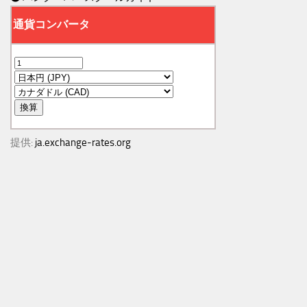
提供:
ja.exchange-rates.org