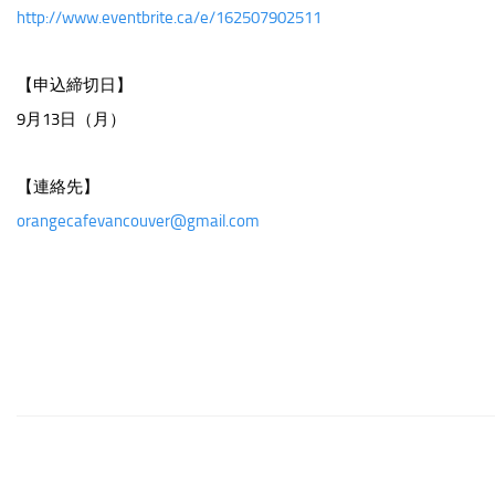
http://www.eventbrite.ca/e/162507902511
【申込締切日】
9月13日（月）
【連絡先】
orangecafevancouver@gmail.com