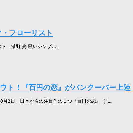
スマ・フローリスト
 清野 光 黒いシンプル...
アウト！『百円の恋』がバンクーバー上陸
2日、日本からの注目作の１つ『百円の恋』（1...