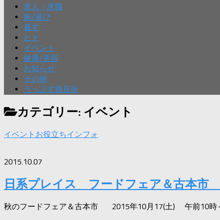
求人・求職
旅/遊び
暮す
ヒト
イベント
健康/美容
お知らせ
その他
うっぷす商店街
カテゴリー:
イベント
イベント
お役立ちインフォ
2015.10.07
日系プレイス フードフェア＆古本市 1
秋のフードフェア＆古本市 2015年10月17(土) 午前10時～午