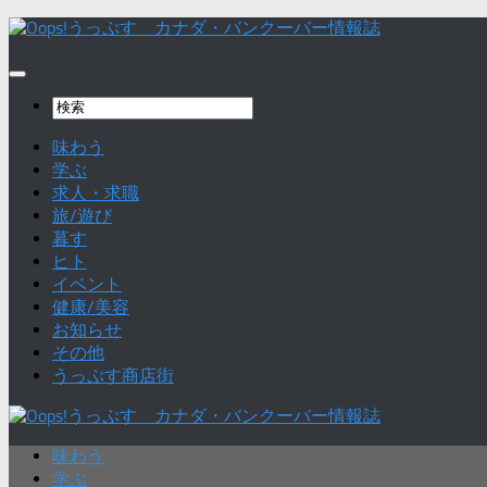
味わう
学ぶ
求人・求職
旅/遊び
暮す
ヒト
イベント
健康/美容
お知らせ
その他
うっぷす商店街
味わう
学ぶ