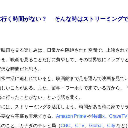
に行く時間がない？ そんな時はストリーミング
映画を見る楽しみは、日常から隔絶された空間で、上映され
』を、映画を見ることだけに費やして、その世界観にドップリ
贅沢な時間だと思う。
日常生活に追われていると、映画館まで足を運んで映画を見て
難しいことがある。また、留学・ワーホリで来ている方から、
館に行ったことがない」という話も聞く。
には、ストリーミングを活用しよう。時間がある時に家でリ
必要なら字幕も表示できる。
Amazon Prime
や
Netflix、CraveTV
んのこと、カナダのテレビ局（
CBC、CTV、Global、City
など