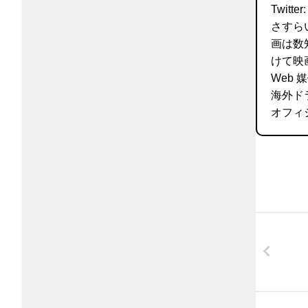
Twitter
さすら
画は数
けて映
Web
海外ド
オフィ