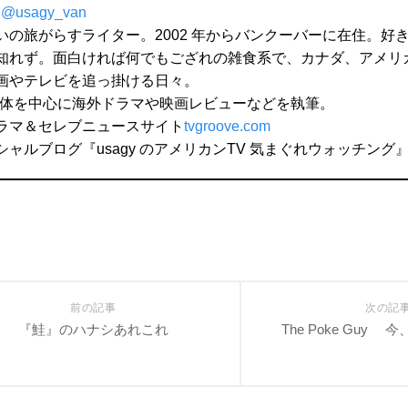
:
@usagy_van
いの旅がらすライター。2002 年からバンクーバーに在住。好
知れず。面白ければ何でもござれの雑食系で、カナダ、アメリ
画やテレビを追っ掛ける日々。
 媒体を中心に海外ドラマや映画レビューなどを執筆。
ラマ＆セレブニュースサイト
tvgroove.com
シャルブログ『usagy のアメリカンTV 気まぐれウォッチン
前の記事
次の記
『鮭』のハナシあれこれ
The Poke Guy