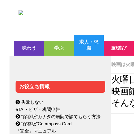
求人・求
味わう
学ぶ
職
旅/遊び
映画は火
火曜
お役立ち情報
映画
そん
失敗しない
eTA ・ビザ・税関申告
“保存版”カナダの病院で診てもらう方法
“保存版”Commpass Card
「完全」マニュアル