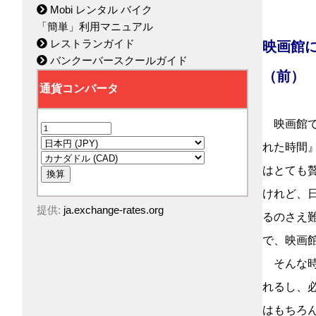
Mobi レンタル バイク
「簡単」利用マニュアル
レストランガイド
映画館
バンクーバースクールガイド
（前）
映画館で
れた時間
はとても
けれど、
提供:
ja.exchange-rates.org
るのさえ
で、映画
そんな時
れるし、
はもちろ