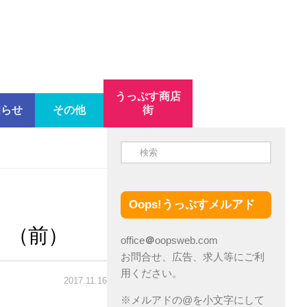
うっぷす商店
知らせ
その他
街
Oops!うっぷすメルアド
！（前）
office
＠
oopsweb.com
お問合せ、広告、求人等にご利
用ください。
2017.11.16
※メルアドの@を小文字にして