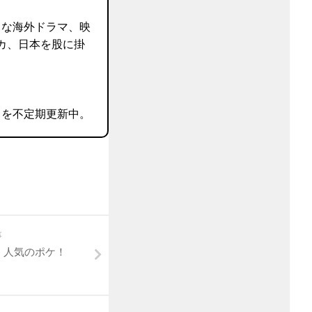
きな海外ドラマ、映
カ、日本を股に掛
グ』を不定期更新中。
事
 今、人気のポケ！