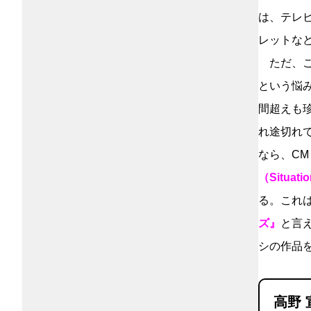
は、テレビ
レットな
ただ、こ
という悩
間超えも
れ途切れで
なら、CM
（Situat
る。これ
ズ』
と言
シの作品
高野 