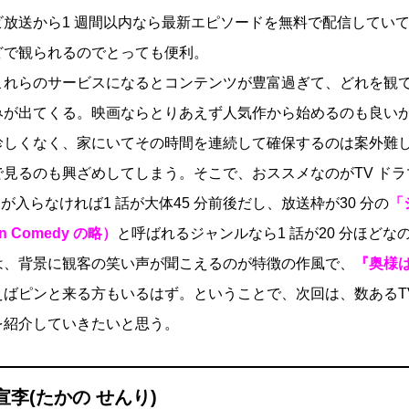
放送から1 週間以内なら最新エピソードを無料で配信していて
どで観られるのでとっても便利。
れらのサービスになるとコンテンツが豊富過ぎて、どれを観
みが出てくる。映画ならとりあえず人気作から始めるのも良いが
珍しくなく、家にいてその時間を連続して確保するのは案外難
見るのも興ざめしてしまう。そこで、おススメなのがTV ドラ
 が入らなければ1 話が大体45 分前後だし、放送枠が30 分の
「
ion Comedy の略）
と呼ばれるジャンルなら1 話が20 分ほど
は、背景に観客の笑い声が聞こえるのが特徴の作風で、
『奥様
えばピンと来る方もいるはず。ということで、次回は、数あるT
を紹介していきたいと思う。
宣李(たかの せんり)