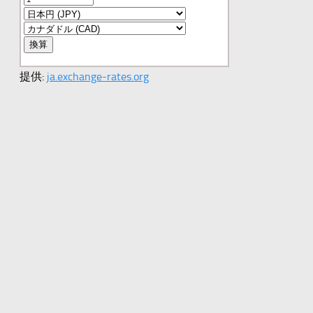
提供:
ja.exchange-rates.org