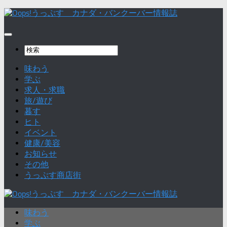
味わう
学ぶ
求人・求職
旅/遊び
暮す
ヒト
イベント
健康/美容
お知らせ
その他
うっぷす商店街
味わう
学ぶ