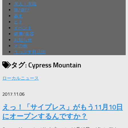
求人・求職
旅/遊び
暮す
ヒト
イベント
健康/美容
お知らせ
その他
うっぷす商店街
タグ:
Cypress Mountain
ローカルニュース
2017.11.06
えっ！「サイプレス」がもう11月10日
にオープンするんですか？