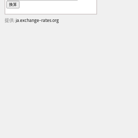
提供:
ja.exchange-rates.org