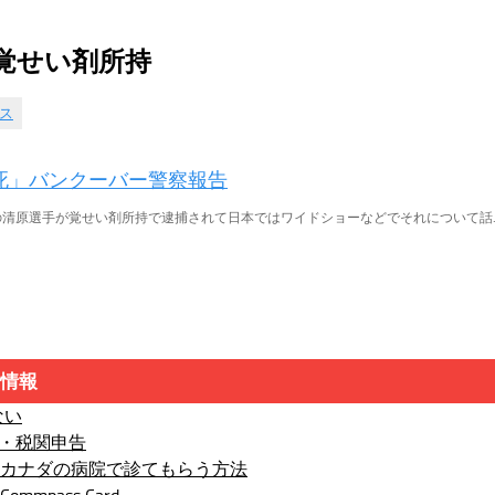
覚せい剤所持
ス
死」バンクーバー警察報告
清原選手が覚せい剤所持で逮捕されて日本ではワイドショーなどでそれについて話..
情報
ない
ザ・税関申告
”カナダの病院で診てもらう方法