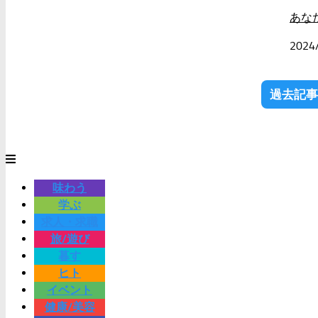
あな
2024
過去記事
味わう
学ぶ
求人・求職
旅/遊び
暮す
ヒト
イベント
健康/美容