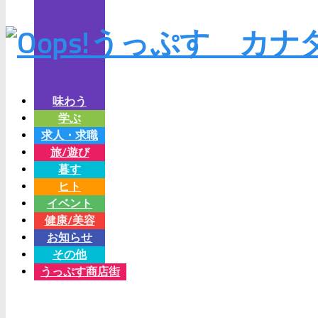
味わう
学ぶ
求人・求職
旅/遊び
暮す
ヒト
イベント
健康/美容
お知らせ
その他
うっぷす商店街