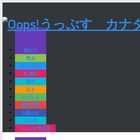
味わう
学ぶ
求人・求職
旅/遊び
暮す
ヒト
イベント
健康/美容
お知らせ
その他
うっぷす商店街