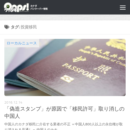
タグ:
投資移民
ローカルニュース
2016.12.14
「偽造スタンプ」が原因で「移民許可」取り消しの
中国人
中国人のカナダ移民に介在する業者の不正 ＝中国人800人以上の永住権が取
り消される見通し＝ 中国人のカナ...