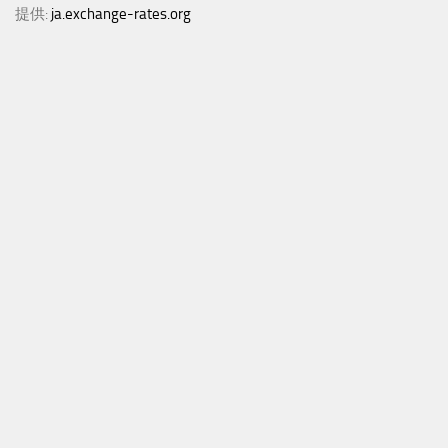
提供:
ja.exchange-rates.org