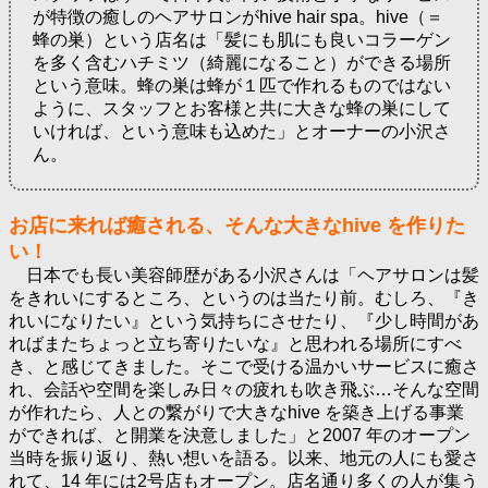
が特徴の癒しのヘアサロンがhive hair spa。hive（＝
蜂の巣）という店名は「髪にも肌にも良いコラーゲン
を多く含むハチミツ（綺麗になること）ができる場所
という意味。蜂の巣は蜂が１匹で作れるものではない
ように、スタッフとお客様と共に大きな蜂の巣にして
いければ、という意味も込めた」とオーナーの小沢さ
ん。
お店に来れば癒される、そんな大きなhive を作りた
い！
日本でも長い美容師歴がある小沢さんは「ヘアサロンは髪
をきれいにするところ、というのは当たり前。むしろ、『き
れいになりたい』という気持ちにさせたり、『少し時間があ
ればまたちょっと立ち寄りたいな』と思われる場所にすべ
き、と感じてきました。そこで受ける温かいサービスに癒さ
れ、会話や空間を楽しみ日々の疲れも吹き飛ぶ…そんな空間
が作れたら、人との繋がりで大きなhive を築き上げる事業
ができれば、と開業を決意しました」と2007 年のオープン
当時を振り返り、熱い想いを語る。以来、地元の人にも愛さ
れて、14 年には2号店もオープン。店名通り多くの人が集う