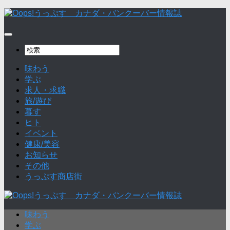
味わう
学ぶ
求人・求職
旅/遊び
暮す
ヒト
イベント
健康/美容
お知らせ
その他
うっぷす商店街
味わう
学ぶ