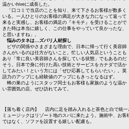
温かいhiveに成長した。
「口コミで当店のことを知り、来て下さるお客様が数多く
いる。一人ひとりのお客様の満足が大きな力になって返って
来ると実感し、お客様の満足の『キモチ』を受けることがで
きた時は本当に嬉しく、この仕事をやっていて良かったな、
と思いますね」。
悩みのタネは…ズバリ人材探し
ビザの関係やさまざまな理由で、日本に帰って行く美容師
さんがいるのは仕方がないこと。忙しい人気店ということも
あり「常に良い美容師さんを探している状態」でもあるのだ
そう。日本で身に付けた高い技術とサービスをカナダで活か
してみたい！という方には「ぜひ応募してもらいたい」。英
語力のアップにも経験値のアップにもきっとなるはず。
蜂の巣のようにスタッフ同士もお客様も家族のような温か
い雰囲気の店。ぜひ訪れてみて。
【落ち着く店内】 店内に足を踏み入れると茶色と白で統一
ミュージックはリゾート地のスパに来たよう。施術中、お客
ではなく、ソファを設置する嬉しい配慮も。