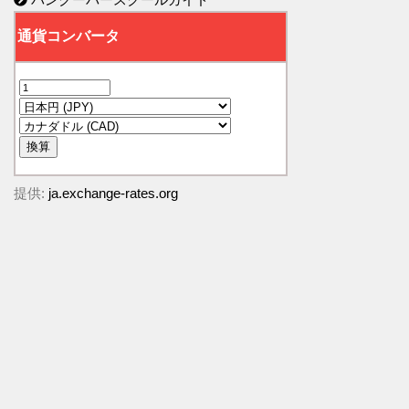
提供:
ja.exchange-rates.org