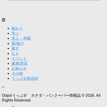
味わう
学ぶ
求人・求職
旅/遊び
暮す
ヒト
イベント
健康/美容
お知らせ
その他
うっぷす商店街
Oops!うっぷす カナダ・バンクーバー情報誌 © 2026. All
Rights Reserved.