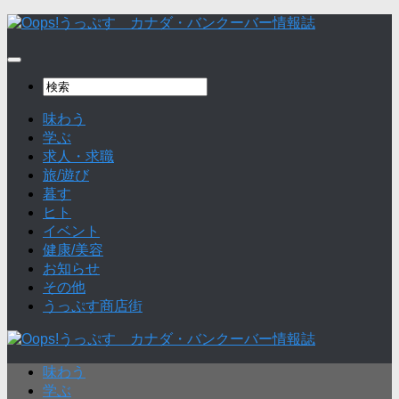
味わう
学ぶ
求人・求職
旅/遊び
暮す
ヒト
イベント
健康/美容
お知らせ
その他
うっぷす商店街
味わう
学ぶ