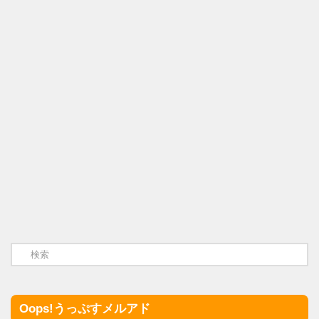
Oops!うっぷすメルアド