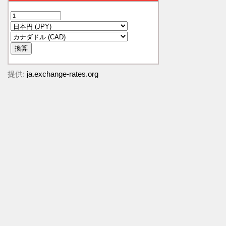
提供:
ja.exchange-rates.org