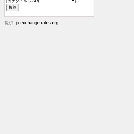
提供:
ja.exchange-rates.org