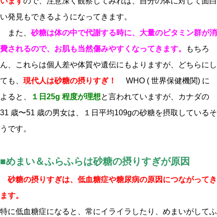
います
ので、注意深く観察してみれば、自分の体に対して面白
い発見もできるようになってきます。
また、
砂糖は体の中で代謝する時に、大量のビタミン群が消
費されるので、お肌も当然傷みやすくなってきます。
もちろ
ん、これらは個人差や体質や遺伝にもよりますが、どちらにし
ても、
現代人は砂糖の摂りすぎ！
WHO ( 世界保健機関) に
よると、
１日25g 程度が理想
と言われていますが、カナダの
31 歳〜51 歳の男女は、１日平均109gの砂糖を摂取しているそ
うです。
■めまい＆ふらふらは砂糖の摂りすぎが原因
砂糖の摂りすぎは、低血糖症や糖尿病の原因につながってき
ます。
特に低血糖症になると、常にイライラしたり、めまいがしてふ