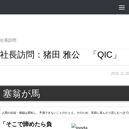
社長訪問
社長訪問：猪田 雅公 「QIC」
2015.11.20
塞翁が馬
人間の吉凶・禍福は変転し、予測できないことのたとえ。そのため、安易に喜んだり悲しむべきで
「そこで諦めたら負