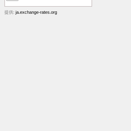
提供:
ja.exchange-rates.org