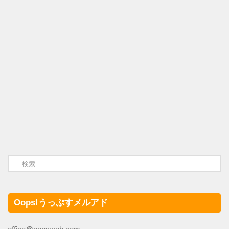
Oops!うっぷすメルアド