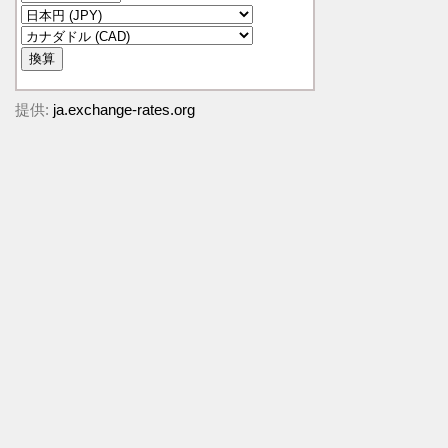
提供:
ja.exchange-rates.org