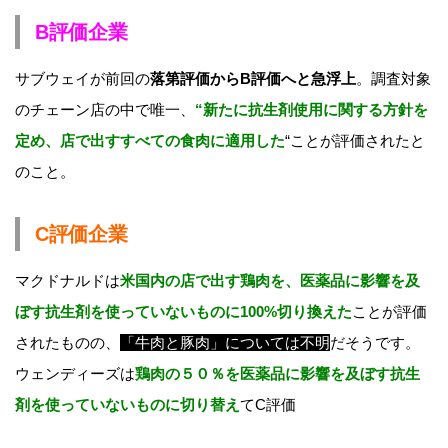
B評価企業
サブウェイが前回の
落第評価からB評価へと急浮上
。調査対象
のチェーン店の中で唯一、
“新たに抗生剤使用に関する方針を
定め、店で出すすべての食肉に適用した
“ことが評価されたと
のこと。
C評価企業
マクドナルドは
米国内の店で出す鶏肉を、医薬品に影響を及
ぼす抗生剤を使っていないものに100%切り換えた
ことが評価
されたものの、
「牛肉と豚肉」については不明
だそうです。
ウェンディーズは
鶏肉の５０％を医薬品に影響を及ぼす抗生
剤を使っていないものに切り替え
てC評価