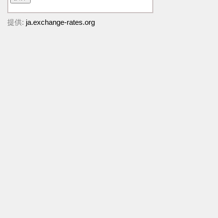
提供:
ja.exchange-rates.org