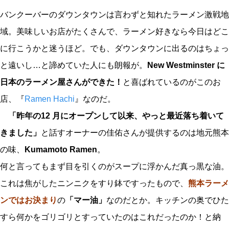
バンクーバーのダウンタウンは言わずと知れたラーメン激戦地
域。美味しいお店がたくさんで、ラーメン好きなら今日はどこ
に行こうかと迷うほど。でも、ダウンタウンに出るのはちょっ
と遠いし…と諦めていた人にも朗報が。
New Westminster に
日本のラーメン屋さんができた！
と喜ばれているのがこのお
店、『
Ramen Hachi
』なのだ。
「昨年の12 月にオープンして以来、やっと最近落ち着いて
きました」
と話すオーナーの佳佑さんが提供するのは地元熊本
の味、
Kumamoto Ramen
。
何と言ってもまず目を引くのがスープに浮かんだ真っ黒な油。
これは焦がしたニンニクをすり鉢ですったもので、
熊本ラーメ
ンではお決まり
の
「マー油」
なのだとか。キッチンの奥でひた
すら何かをゴリゴリとすっていたのはこれだったのか！と納