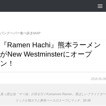
バンクーバー食べ歩きMAP
『Ramen Hachi』熊本ラーメン
がNew Westminsterにオープ
ン！
2018.05.08
真っ黒な油「マー油」が目を引くKumamoto Ramen。香ばしいフライドガー
リックが鶏ガラと豚骨ベースのスープにマッチ。$9.98