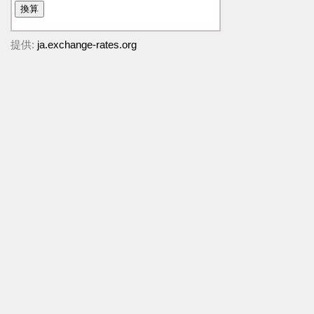
提供:
ja.exchange-rates.org