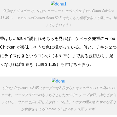
外側はクリスピーで、中はジューシー！ ケベック生まれのFritou Chicken
$1.45 ～。メキシコのJarritos Soda $2.5 はたくさん種類があって選ぶのに迷
ってしまいそう！
香ばしい匂いに誘われそちらを見れば、ケベック発祥のFritou
Chicken が美味しそうな色に揚がっている。何と、チキン２つ
にライス付きというコンボ（＄5. 75）まである親切ぶり。足
りなければ春巻き（1個＄1.39）も付けちゃおう。
（中央）Pupusas ＄2.85（オーダーは2 枚から）はエルサルバドル発のパン
ケーキ。コーンフラワーのもっちりとした皮の中にチーズや豆、肉などが入
っている。サルサと共に召し上がれ！（右上）バナナの葉のさわやかな香り
が食欲をそそるTamale ＄3 はメキシコ風”チマキ”