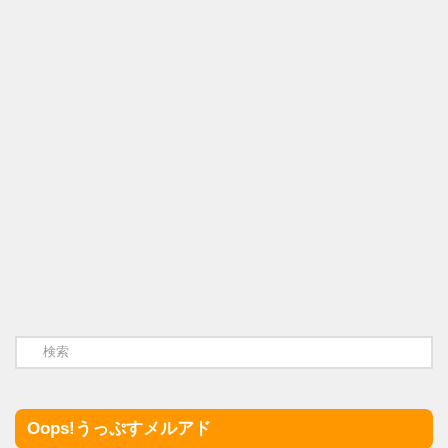
Oops!うっぷすメルアド