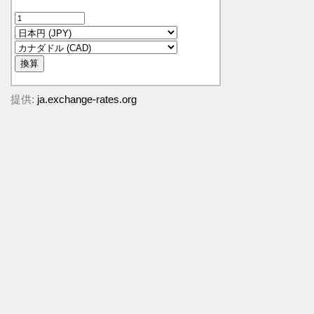
提供:
ja.exchange-rates.org