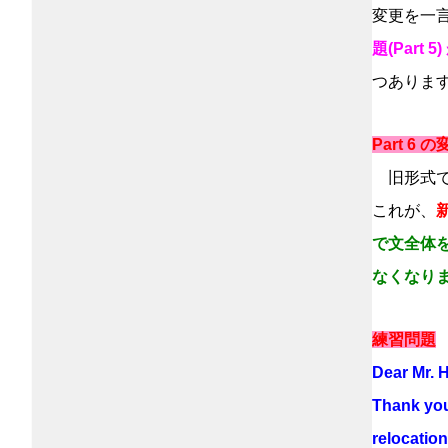
変更を一
題(Part
つありま
Part 6 
旧形式では
これが、
で文全体
なくなり
練習問題
Dear Mr. 
Thank you
relocation