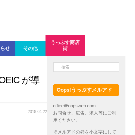
うっぷす商店
知らせ
その他
街
EIC が導
Oops!うっぷすメルアド
office
＠
oopsweb.com
2018.04.22
お問合せ、広告、求人等にご利
用ください。
※メルアドの@を小文字にして