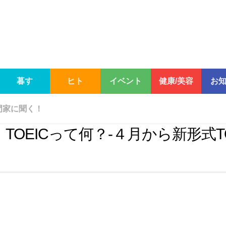
暮す
ヒト
イベント
健康/美容
お
専門家に聞く！
TOEICって何？-４月から新形式TO