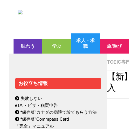
求人・求
味わう
学ぶ
職
旅/遊び
TOEIC
【新】
お役立ち情報
入
失敗しない
eTA ・ビザ・税関申告
“保存版”カナダの病院で診てもらう方法
“保存版”Commpass Card
「完全」マニュアル