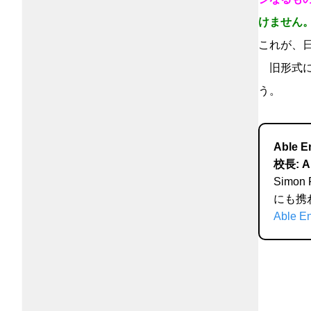
けません
これが、
旧形式に
う。
Able E
校長: Ak
Simo
にも携わ
Able En