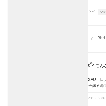
タグ:
Able
BK
こん
SFU「日
受講者募
2018.02.06