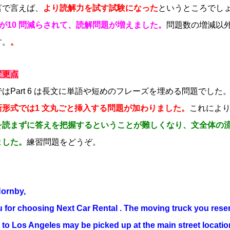
言で言えば、
より読解力を試す試験になった
というところでし
 5) が10 問減らされて、読解問題が増えました。
問題数の増減以
す。
。
の変更点
Part 6 は長文に単語や短めのフレーズを埋める問題でした
新形式では1 文丸ごと挿入する問題が加わりました。
これによ
を読まずに答えを把握するということが難しくなり、文全体の
ました。
練習問題をどうぞ。
Hornby,
 for choosing Next Car Rental . The moving truck you rese
 to Los Angeles may be picked up at the main street locatio