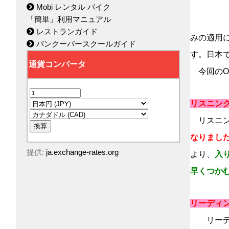
Mobi レンタル バイク
「簡単」利用マニュアル
レストランガイド
みの適用
バンクーバースクールガイド
す。日本
今回のOo
リスニン
リスニン
なりまし
提供:
ja.exchange-rates.org
より、
入
早くつか
リーディ
リーディ