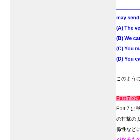
__________
may send a
(A) The v
(B) We can
(C) You ma
(D) You c
このよう
Part 7 
Part 7
の打撃の
係性など
ジなるも