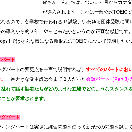
皆さんこんにちは。ついに４月からカナダで
が導入されます。これは一般公式TOEIC 
になるので、各学校で行われるIP 試験、いわゆる団体受験に関
での導入から約２年、やっと来たかというのが正直な感想です
ps ! ではそんな気になる新形式のTOEIC について説明した
グパート
グパートの変更点を一言で説明すれば、
すべてのパートにお
た。
一番大きな変更点は今まで２人だった
会話パート（Part 3
り乱れて話す話者たちがどのような立場でどのようなスタンス
むことが要求されます。
ングパート
ングパートは実際に練習問題を使って新形式の問題を試して