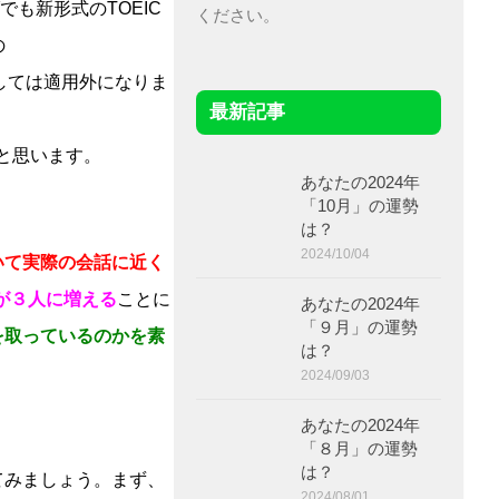
も新形式のTOEIC
ください。
の
しては適用外になりま
最新記事
。
いと思います。
あなたの2024年
「10月」の運勢
は？
2024/10/04
いて実際の会話に近く
) が３人に増える
ことに
あなたの2024年
「９月」の運勢
を取っているのかを素
は？
2024/09/03
あなたの2024年
「８月」の運勢
は？
みましょう。まず、
2024/08/01