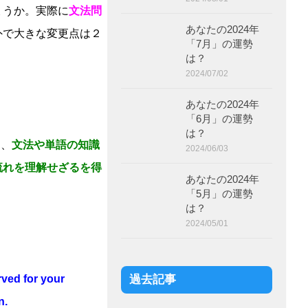
ょうか。実際に
文法問
あなたの2024年
外で大きな変更点は２
「7月」の運勢
は？
2024/07/02
あなたの2024年
「6月」の運勢
。
は？
り、
文法や単語の知識
2024/06/03
流れを理解せざるを得
あなたの2024年
「5月」の運勢
は？
2024/05/01
rved for your
過去記事
n.