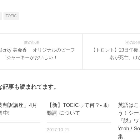
TOEIC
前の記事
次の記
H Jerky 美金香 オリジナルのビーフ
【トロント】23日午後
ジャーキーがおいしい！
名が死亡、け
な記事も読まれてます。
英翻訳講座」4月
【新】TOEICって何？- 助
英語はこ
集中!
動詞 について
う！シー
『脱』ワ
Yeah /
2017.10.21
集