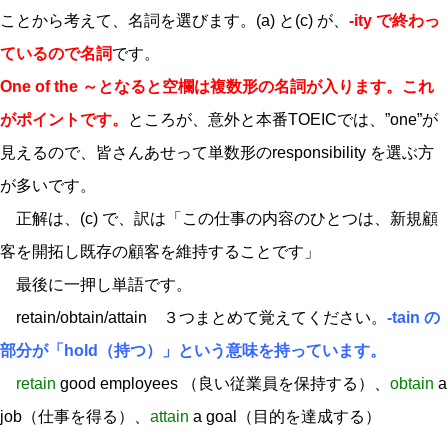
ことから考えて、名詞を選びます。(a) と(c) が、
-ity で終わっ
ているので名詞
です。
One of the ～となると空欄は複数形の名詞が入ります。これ
がポイントです。
ところが、意外と本番TOEICでは、”one”が
見えるので、皆さんあせって単数形のresponsibility を選ぶ方
が多いです。
正解は、(c) で、訳は「この仕事の内容のひとつは、新規顧
客を開拓し既存の顧客を維持することです」
最後に一押し単語です。
retain/obtain/attain ３つまとめて覚えてください。
-tain の
部分が「hold（持つ）」という意味を持っています。
retain
good employees （良い従業員を保持する）、
obtain
a
job（仕事を得る）、
attain
a goal（目的を達成する）