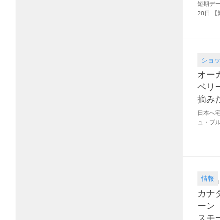
短期デー
28日 【
ショ
2018.06
オー
ベリ
摘み
日本へ宅
ュ・ブルー
情報
2018.03
カナ
ーン
スモ