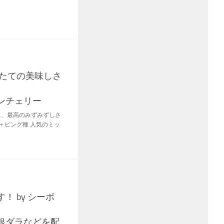
りたての美味しさ
ンチェリー
に、最高のみずみずしさ
＋ビング種 人気のミッ
！ by シーボ
銀ダラなどを配