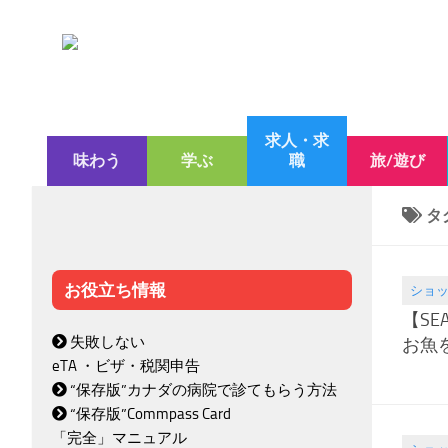
求人・求
味わう
学ぶ
職
旅/遊び
タ
お役立ち情報
ショ
2020.06
【SE
失敗しない
お魚
eTA ・ビザ・税関申告
“保存版”カナダの病院で診てもらう方法
“保存版”Commpass Card
「完全」マニュアル