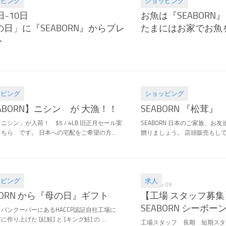
ッピング
ショッピング
.08
2020.02.02
日-10日
お魚は『SEABORN』
の日」に『SEABORN』からプレ
たまにはお家でお魚
ト
ッピング
ショッピング
.23
2019.09.12
ABORN】ニシン が 大漁！！
SEABORN 『松茸』
ニシン」が入荷！ $5 / 4LB 旧正月セール実
SEABORN 日本のご家族、お
ちら です。 日本への宅配をご希望の方...
贈りましょう。 店頭販売もしており
ッピング
求人
.22
2019.04.09
BORN から『母の日』ギフト
【工場 スタッフ募集
SEABORN シーボー
バンクーバーにあるHACCP認証自社工場に
作り上げた [紅鮭] と [キング鮭] の ...
工場スタッフ 長期 短期スタッフ