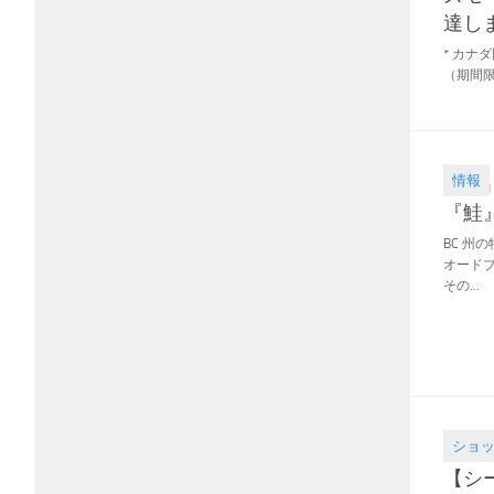
達し
* カナ
（期間限
情報
2017.11
『鮭
BC 州
オード
その...
ショ
2017.05
【シ