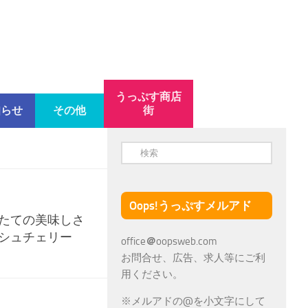
うっぷす商店
知らせ
その他
街
Oops!うっぷすメルアド
りたての美味しさ
ッシュチェリー
office
＠
oopsweb.com
お問合せ、広告、求人等にご利
用ください。
※メルアドの@を小文字にして