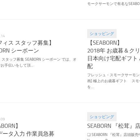
モークサーモンで有名なSEABORN
ショッピング
.14
2018.11.20
フィス スタッフ募集】
【SEABORN】
BORN シーボーン
2018年 お歳暮＆ク
日本向け宅配ギフト 
 スタッフ募集 SEABORN シーボーン では、オ
配
お手伝いをして頂...
フレッシュ・スモークサーモン
画] 極上のお歳暮ギフト ス
を...
ショッピング
.09
2018.10.23
ABORN】
SEABORN 『松茸
データ入力 作業員急募
❏ SEABORN 『松茸』店頭販売中 13