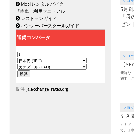
ショ
2020.05
Mobi レンタル バイク
5月8
「簡単」利用マニュアル
「母
レストランガイド
ゼン
バンクーバースクールガイド
ショ
2020.01
【SE
新鮮な「
施中 こ
提供:
ja.exchange-rates.org
ショ
2019.04
SEA
カナダ・
て、丁寧に