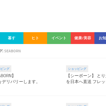
暮す
ヒト
イベント
健康/美容
お
グ:
SEABORN
ッピング
ショッピング
.30
2020.05.12
ABORN】
【シーボーン】 と
をデリバリーします。
を日本へ直送 フレ