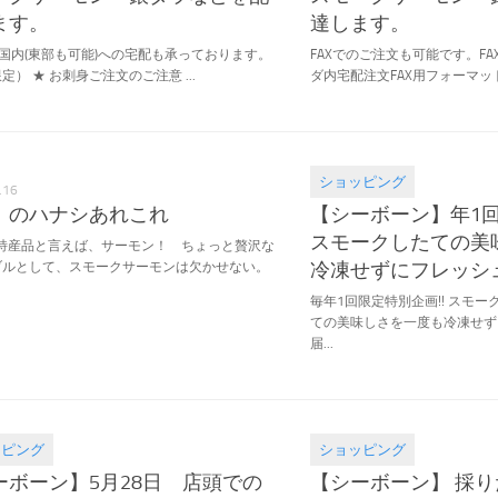
ます。
達します。
ダ国内(東部も可能)への宅配も承っております。
FAXでのご注文も可能です。FAX:1-
定） ★ お刺身ご注文のご注意 ...
ダ内宅配注文FAX用フォーマットが
ショッピング
.16
2017.11.15
』のハナシあれこれ
【シーボーン】年1
スモークしたての美
の特産品と言えば、サーモン！ ちょっと贅沢な
冷凍せずにフレッシ
ブルとして、スモークサーモンは欠かせない。
毎年1回限定特別企画!! スモ
ての美味しさを一度も冷凍せず
届...
ッピング
ショッピング
.28
2017.05.23
ーボーン】5月28日 店頭での
【シーボーン】 採