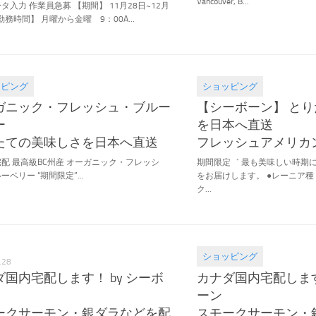
Vancouver, B...
タ入力 作業員急募 【期間】 11月28日~12月
勤務時間】 月曜から金曜 9：00A...
ッピング
ショッピング
.24
2018.05.19
ガニック・フレッシュ・ブルー
【シーボーン】 と
ー
を日本へ直送
たての美味しさを日本へ直送
フレッシュアメリカ
配 最高級BC州産 オーガニック・フレッシ
期間限定゛ 最も美味しい時期
ベリー “期間限定”...
をお届けします。 ●レーニア種
ク...
ショッピング
.28
2017.11.28
ダ国内宅配します！ by シーボ
カナダ国内宅配します
ーン
ークサーモン・銀ダラなどを配
スモークサーモン・