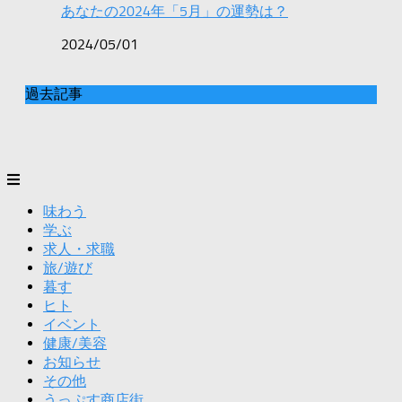
あなたの2024年「5月」の運勢は？
2024/05/01
過去記事
味わう
学ぶ
求人・求職
旅/遊び
暮す
ヒト
イベント
健康/美容
お知らせ
その他
うっぷす商店街