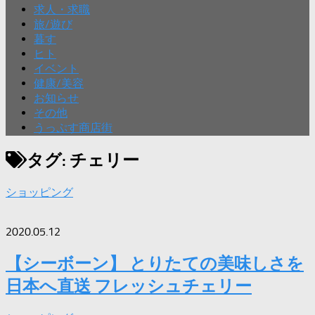
求人・求職
旅/遊び
暮す
ヒト
イベント
健康/美容
お知らせ
その他
うっぷす商店街
タグ:
チェリー
ショッピング
2020.05.12
【シーボーン】 とりたての美味しさを
日本へ直送 フレッシュチェリー