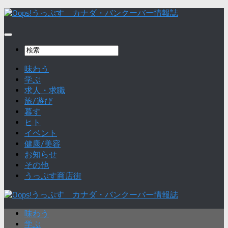
味わう
学ぶ
求人・求職
旅/遊び
暮す
ヒト
イベント
健康/美容
お知らせ
その他
うっぷす商店街
味わう
学ぶ