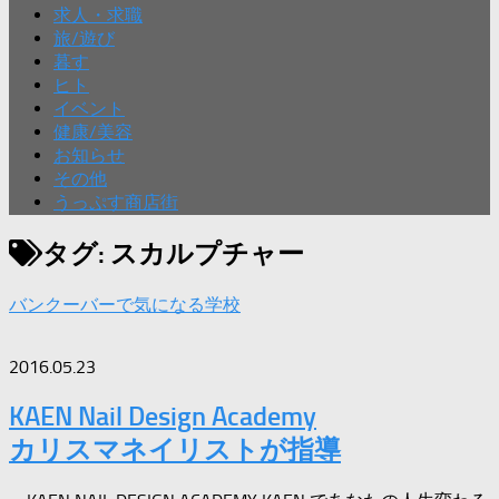
求人・求職
旅/遊び
暮す
ヒト
イベント
健康/美容
お知らせ
その他
うっぷす商店街
タグ:
スカルプチャー
バンクーバーで気になる学校
2016.05.23
KAEN Nail Design Academy
カリスマネイリストが指導