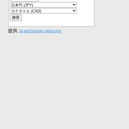
提供:
ja.exchange-rates.org