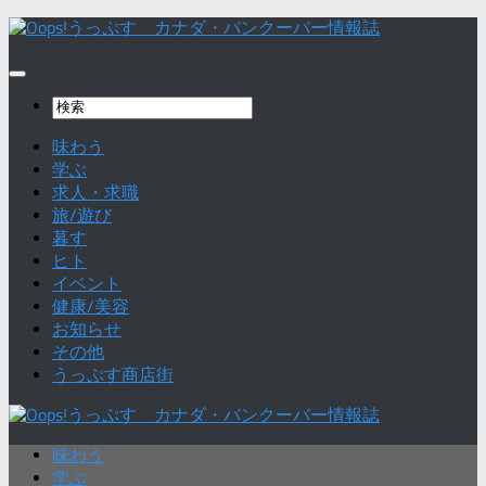
味わう
学ぶ
求人・求職
旅/遊び
暮す
ヒト
イベント
健康/美容
お知らせ
その他
うっぷす商店街
味わう
学ぶ