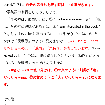
bored.” です。
自分の気持ちを表す時は、-ed 形がきます。
中学英語の復習をしてみましょう。
「その本は、面白い」は、① ”The book is interesting.“、「私
は、その本に興味がある」は、② ”I am interested in the book.”
となりますね。be 動詞の後ろに ～ ed 形がきているので、見
かけは「受動態」のように見えますが、
この～ ing と～ edの
形をとるものは、「感情」「気持ち」を表しています
。”I was
kicked by him.”（私は、彼に蹴られた）という「動作」が入っ
ている「受動態」の文ではありません。
～ ing と ～ ed の使い分けは、①の文のように主語が「物」
だったら～ing、②の文のように「人」だったら～ ed になりま
す
。
その他、