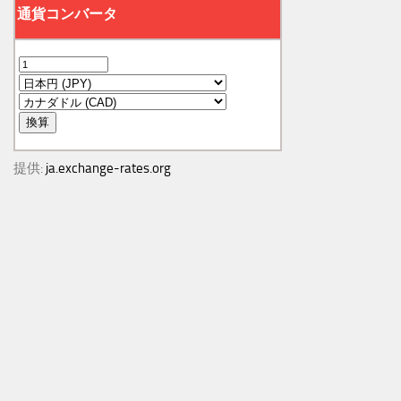
提供:
ja.exchange-rates.org