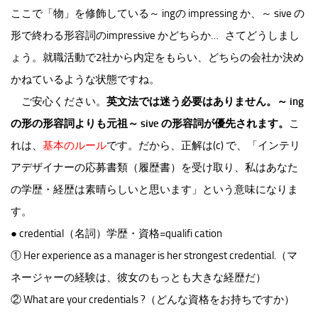
ここで「物」を修飾している～ ingの impressing か、～ sive の
形で終わる形容詞のimpressive かどちらか… さてどうしまし
ょう。就職活動で2社から内定をもらい、どちらの会社か決め
かねているような状態ですね。
ご安心ください。
英文法では迷う必要はありません。～ ing
の形の形容詞よりも元祖～ sive の形容詞が優先されます。
こ
れは、
基本のルール
です。だから、正解は(c) で、「インテリ
アデザイナーの応募書類（履歴書）を受け取り、私はあなた
の学歴・経歴は素晴らしいと思います」という意味になりま
す。
● credential（名詞）学歴・資格=qualifi cation
① Her experience as a manager is her strongest credential.（マ
ネージャーの経験は、彼女のもっとも大きな経歴だ）
② What are your credentials ?（どんな資格をお持ちですか）