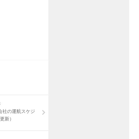
事
会社の運航スケジ
0更新）