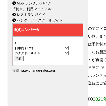
Mobi レンタル バイク
「簡単」利用マニュアル
レストランガイド
バンクーバースクールガイド
の間にド
い物、ま
は予約制とな
なお新型
ムが再開
再開につ
提供:
ja.exchange-rates.org
ボランテ
登録にご
202