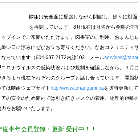
隣組は安全面に配慮しながら開館し、徐々に対面
を再開しています。8月現在は月曜から金曜の午
ロップインでご来館いただけます。図書室のご利用、おまんじ
た暑い日に涼みにぜひお立ち寄りください。なおコミュニティ
っています（604-687-2172内線102、メール
services@tonar
コロナウイルスの感染状況および規制を確認しながら、９月
できるよう現在それぞれのグループと話し合っています。開館
いては隣組ウェブサイト
http://www.tonarigumi.ca
を随時更新して
ィアの安全のため館内では引き続きマスクの着用、物理的距離
協力をお願いいたします。
1年度半年会員登録・更新 受付中！！