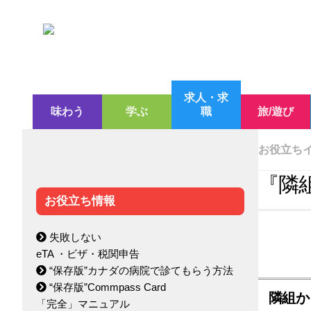
求人・求
味わう
学ぶ
職
旅/遊び
お役立ち
『隣組
お役立ち情報
失敗しない
eTA ・ビザ・税関申告
“保存版”カナダの病院で診てもらう方法
“保存版”Commpass Card
隣組か
「完全」マニュアル