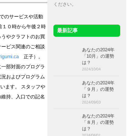
ください。
でのサービスや活動
前１０時から午後２時
最新記事
ゅうやクラフトのお買
サービス関連のご相談
あなたの2024年
「10月」の運勢
igumi.ca
正子）。
は？
に一部対面のプログラ
2024/10/04
状況およびプログラム
あなたの2024年
います。 スタッフや
「９月」の運勢
は？
の維持、入口での記名
2024/09/03
あなたの2024年
「８月」の運勢
は？
2024/08/01