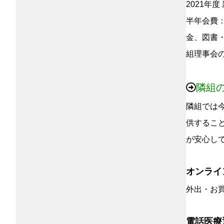
2021年
半年会費：
金、図書
組理事会
隣組
隣組では
供するこ
が安心し
オンライ
外出・お
電話医療