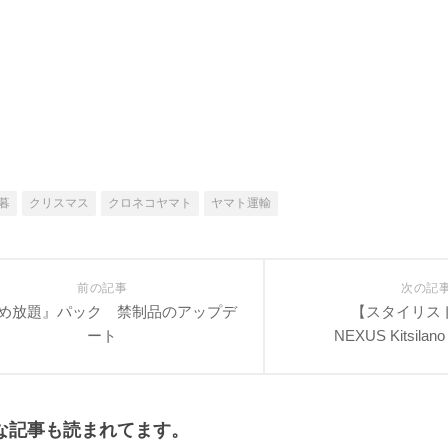
暮
クリスマス
クロネコヤマト
ヤマト運輸
前の記事
次の記
め放題』パック 禁制品のアップデ
【スタイリス
ート
NEXUS Kitsilano
な記事も読まれてます。