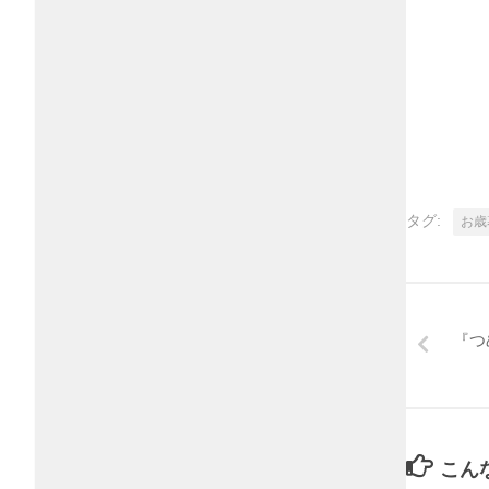
タグ:
お歳
『つ
こん