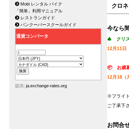
Mobi レンタル バイク
クロネ
「簡単」利用マニュアル
レストランガイド
バンクーバースクールガイド
今なら間
🎄 クリ
12月11
⇒12
📦 お歳
12月18
提供:
ja.exchange-rates.org
⇒12
※フライ
ご了承下
お問合せ：