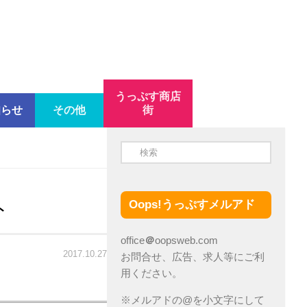
うっぷす商店
知らせ
その他
街
ト
Oops!うっぷすメルアド
office
＠
oopsweb.com
2017.10.27
お問合せ、広告、求人等にご利
用ください。
※メルアドの@を小文字にして