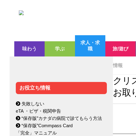
求人・求
味わう
学ぶ
職
旅/遊び
情報
クリ
お役立ち情報
お取
失敗しない
eTA ・ビザ・税関申告
“保存版”カナダの病院で診てもらう方法
“保存版”Commpass Card
「完全」マニュアル