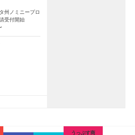
タ州ノミニープロ
請受付開始
〜
5
うっぷす商