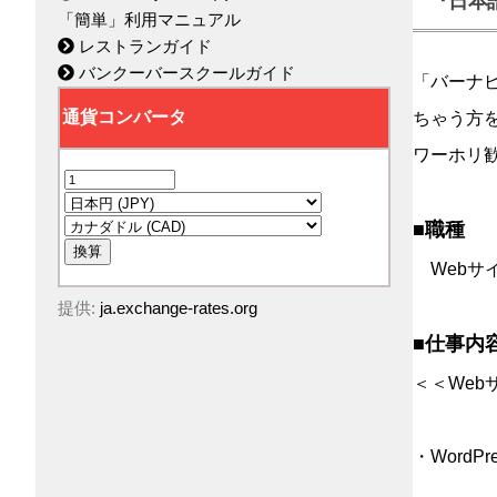
『日本
「簡単」利用マニュアル
レストランガイド
バンクーバースクールガイド
「バーナ
ちゃう方
ワーホリ歓迎
■職種
Webサ
提供:
ja.exchange-rates.org
■仕事内
＜＜Web
・Word