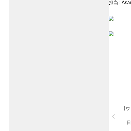
担当 : Asa
【ウ
日