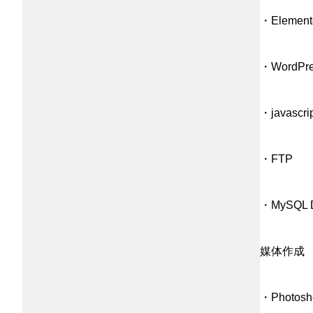
・Element
・Word
・javascrip
・FTP
・MySQL 
媒体作成
・Photoshop