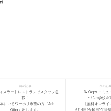
mi
前の記事
次の記
ィスラー】レストランでスタッフ急
📝 Oops コ
募！
＊和の学校＠
本にいるワーホリ希望の方『Job
【無料オンライ
Offer』出します。
6月4日(金曜日)午後