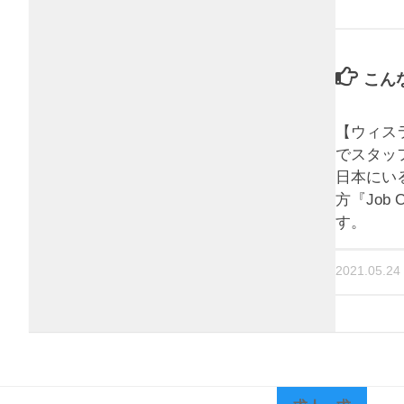
こん
【ウィス
でスタッ
日本にい
方『Job 
す。
2021.05.24