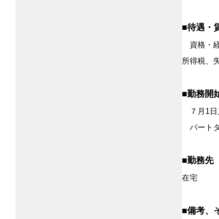
■待遇・
資格・経
所得税、
■勤務開
７月1日
パートタ
■勤務先
在宅
■備考、