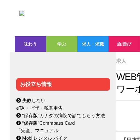
味わう
学ぶ
求人・求職
旅/遊び
求人
WE
お役立ち情報
ワーホ
失敗しない
eTA ・ビザ・税関申告
“保存版”カナダの病院で診てもらう方法
“保存版”Commpass Card
「完全」マニュアル
Mobi レンタル バイク