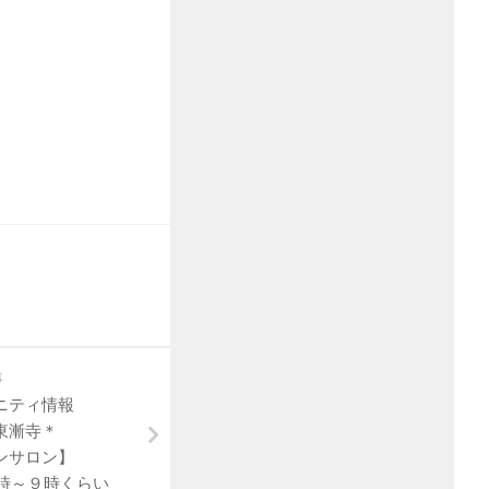
事
ミュニティ情報
東漸寺＊
ンサロン】
8時～９時くらい