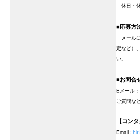
休日・休
■応募方
メールに
定など）
い。
■お問合
Eメール：
ご質問な
【コンタ
Email :
hi