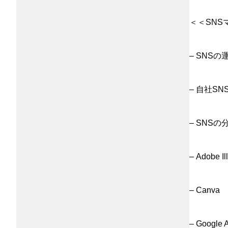
＜＜SN
– SNS
– 自社S
– SNS
– Adobe Il
– Canva
– Google A