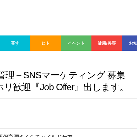
暮す
ヒト
イベント
健康/美容
お
B管理＋SNSマーケティング 募集
リ歓迎『Job Offer』出します。