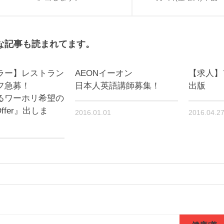
な記事も読まれてます。
ラー】レストラン
AEONイーオン
【求人】
フ急募！
日本人英語講師募集！
出版
るワーホリ希望の
Offer』出しま
2016.01.01
2016.04.2