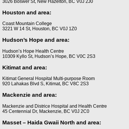
3026 Boswer St, New Hazelton, BC V0J 2J0
Houston and area:
Coast Mountain College
3221 W 14 St, Houston, BC V0J 1Z0
Hudson’s Hope and area:
Hudson’s Hope Health Centre
10309 Kyllo St, Hudson’s Hope, BC V0C 2S3
Kitimat and area:
Kitimat General Hospital Multi-purpose Room
920 Lahakas Blvd S, Kitimat, BC V8C 2S3
Mackenzie and area:
Mackenzie and Districe Hospital and Health Centre
45 Centennial Dr, Mackenzie, BC V0J 2C0
Masset – Haida Gwaii North and area: