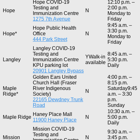
Hope COVID-19
12:10 p.m. –
Testing and
2:00 p.m.
Hope
N
Immunization Centre
Monday to
1275 7th Avenue
Friday
9:45 a.m. –
Hope Public Health
3:30 p.m.
Hope*
Office
N
Monday to
444 Park Street
Friday
Langley COVID-19
Testing and
8:45 a.m. –
YWalk-in
Langley
Immunization Centre
5:30 p.m.
available
KPU parking lot
Daily
20901 Langley Bypass
Golden Ears United
4:00 p.m. –
Church Hall (Fraser
8:15 p.m.
Maple
River Indigenous
Saturday9:45
N
Ridge*
Society)
a.m. – 3:30
22165 Dewdney Trunk
p.m.
Road
Sunday
10:30 a.m. –
Haney Place Mall
Maple Ridge
N
5:00 p.m.
11900 Haney Place
Daily
Mission COVID-19
9:30 a.m. –
Testing and
Mission
N
3:45 p.m.