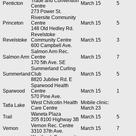
Trade and Convention
Penticton
March 15
5
Centre
273 Power St.
Riversite Community
Princeton
Centre
March 15
5
148 Old Hedley Rd.
Revelstoke
Revelstoke
Community Centre
March 15
3
600 Campbell Ave.
Salmon Arm Rec.
Salmon Arm
Centre
March 15
7
170 5th Ave. SE
Summerland Curling
Summerland
Club
March 15
5
8820 Jubilee Rd. E
Sparwood Health
Sparwood
Centre
March 15
1
570 Pine Ave.
West Chilcotin Health
Mobile clinic:
Tatla Lake
Care Centre
March 23
Waneta Plaza
Trail
March 15
5
205 8100 Highway 3B
Vernon Rec. Centre
Vernon
March 15
7
3310 37th Ave.