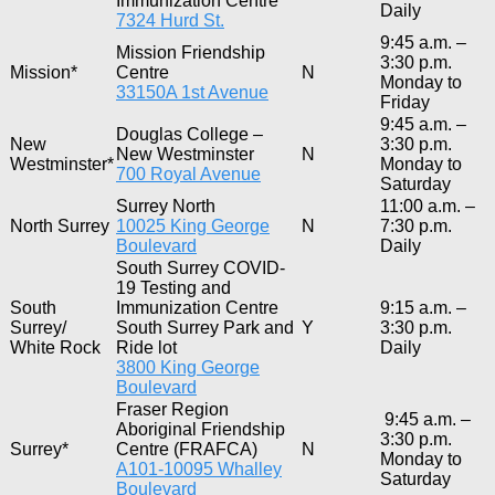
Immunization Centre
Daily
7324 Hurd St.
9:45 a.m. –
Mission Friendship
3:30 p.m.
Mission*
Centre
N
Monday to
33150A 1st Avenue
Friday
9:45 a.m. –
Douglas College –
New
3:30 p.m.
New Westminster
N
Westminster*
Monday to
700 Royal Avenue
Saturday
Surrey North
11:00 a.m. –
North Surrey
10025 King George
N
7:30 p.m.
Boulevard
Daily
South Surrey COVID-
19 Testing and
South
Immunization Centre
9:15 a.m. –
Surrey/
South Surrey Park and
Y
3:30 p.m.
White Rock
Ride lot
Daily
3800 King George
Boulevard
Fraser Region
9:45 a.m. –
Aboriginal Friendship
3:30 p.m.
Surrey*
Centre (FRAFCA)
N
Monday to
A101-10095 Whalley
Saturday
Boulevard