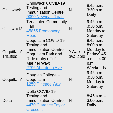
Chilliwack COVID-19
8:45 a.m. –
Testing and
Chilliwack
N
3:30 p.m.
Immunization Centre
Daily
9090 Newman Road
Tzeachten Community
9:45 a.m. –
Hall
3:30 p.m.
Chilliwack*
N
45855 Promontory
Monday to
Road
Saturday
Coquitlam COVID-19
9:45 a.m. –
Testing and
8:00 p.m.
Immunization Centre
Monday to
Coquitlam/
YWalk-in
Coquitlam Park and
Friday9:45
TriCities
available
Ride (entry off of
a.m. – 4:00
Mariner Way)
p.m.
2796 Aberdeen Ave
Weekends
9:45 a.m. –
Douglas College –
3:30 p.m.
Coquitlam*
Coquitlam
N
Monday to
1250 Pinetree Way
Saturday
Delta COVID-19
Testing and
8:45 a.m. –
Delta
Immunization Centre
N
3:00 p.m.
4470 Clarence Taylor
Daily
Crescent