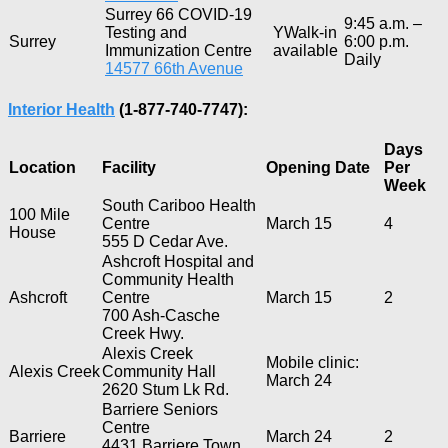
Surrey 66 COVID-19
9:45 a.m. –
Testing and
YWalk-in
Surrey
6:00 p.m.
Immunization Centre
available
Daily
14577 66th Avenue
Interior Health
(1-877-740-7747):
Days
Location
Facility
Opening Date
Per
Week
South Cariboo Health
100 Mile
Centre
March 15
4
House
555 D Cedar Ave.
Ashcroft Hospital and
Community Health
Ashcroft
Centre
March 15
2
700 Ash-Casche
Creek Hwy.
Alexis Creek
Mobile clinic:
Alexis Creek
Community Hall
March 24
2620 Stum Lk Rd.
Barriere Seniors
Centre
Barriere
March 24
2
4431 Barriere Town