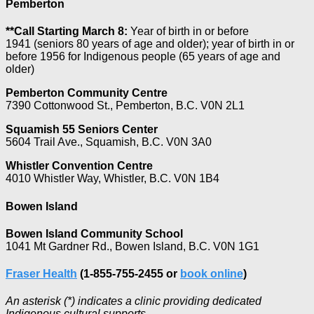
Pemberton
**Call Starting March 8:
Year of birth in or before
1941 (seniors 80 years of age and older); year of birth in or
before 1956 for Indigenous people (65 years of age and
older)
Pemberton Community Centre
7390 Cottonwood St., Pemberton, B.C. V0N 2L1
Squamish 55 Seniors Center
5604 Trail Ave., Squamish, B.C. V0N 3A0
Whistler Convention Centre
4010 Whistler Way, Whistler, B.C. V0N 1B4
Bowen Island
Bowen Island Community School
1041 Mt Gardner Rd., Bowen Island, B.C. V0N 1G1
Fraser Health
(1-855-755-2455 or
book online
)
An asterisk (*) indicates a clinic providing dedicated
Indigenous cultural supports