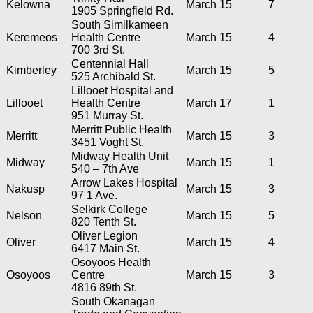
Kelowna
March 15
7
1905 Springfield Rd.
South Similkameen
Keremeos
Health Centre
March 15
4
700 3rd St.
Centennial Hall
Kimberley
March 15
5
525 Archibald St.
Lillooet Hospital and
Lillooet
Health Centre
March 17
1
951 Murray St.
Merritt Public Health
Merritt
March 15
3
3451 Voght St.
Midway Health Unit
Midway
March 15
1
540 – 7th Ave
Arrow Lakes Hospital
Nakusp
March 15
3
97 1 Ave.
Selkirk College
Nelson
March 15
5
820 Tenth St.
Oliver Legion
Oliver
March 15
4
6417 Main St.
Osoyoos Health
Osoyoos
Centre
March 15
3
4816 89th St.
South Okanagan