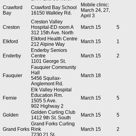
Mobile clinic:
Crawford
Crawford Bay School
March 24, 27,
Bay
16150 Walkley Rd.
April 3
Creston Valley
Creston
Hospital-ED room A
March 15
5
312 15th Ave. North
Elkford Health Centre
Elkford
March 15
1
212 Alpine Way
Enderby Seniors
Enderby
Centre
March 15
2
1101 George St.
Fauquier Community
Hall
Fauquier
March 18
5456 Squilax-
Anglemont Rd.
Elk Valley Hospital
Education Rm.
Fernie
March 15
5
1505 5 Ave.
902 Highway 2
Golden Curling Club
Golden
March 15
5
1412 9th St. South
Grand Forks Curling
Grand Forks
Rink
March 15
2
7230 21 St.