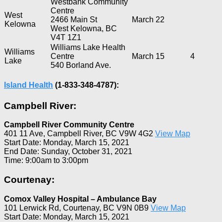
Westbank Community
Centre
West
2466 Main St
March 22
Kelowna
West Kelowna, BC
V4T 1Z1
Williams Lake Health
Williams
Centre
March 15
4
Lake
540 Borland Ave.
Island Health
(1-833-348-4787):
Campbell River:
Campbell River Community Centre
401 11 Ave, Campbell River, BC V9W 4G2
View Map
Start Date: Monday, March 15, 2021
End Date: Sunday, October 31, 2021
Time: 9:00am to 3:00pm
Courtenay:
Comox Valley Hospital – Ambulance Bay
101 Lerwick Rd, Courtenay, BC V9N 0B9
View Map
Start Date: Monday, March 15, 2021