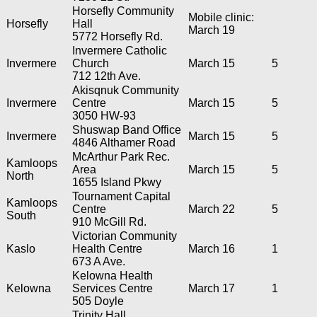
Horsefly Community
Mobile clinic:
Horsefly
Hall
March 19
5772 Horsefly Rd.
Invermere Catholic
Invermere
Church
March 15
5
712 12th Ave.
Akisqnuk Community
Invermere
Centre
March 15
5
3050 HW-93
Shuswap Band Office
Invermere
March 15
5
4846 Althamer Road
McArthur Park Rec.
Kamloops
Area
March 15
5
North
1655 Island Pkwy
Tournament Capital
Kamloops
Centre
March 22
5
South
910 McGill Rd.
Victorian Community
Kaslo
Health Centre
March 16
1
673 A Ave.
Kelowna Health
Kelowna
Services Centre
March 17
1
505 Doyle
Trinity Hall