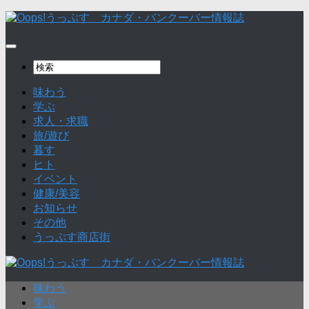
味わう
学ぶ
求人・求職
旅/遊び
暮す
ヒト
イベント
健康/美容
お知らせ
その他
うっぷす商店街
味わう
学ぶ