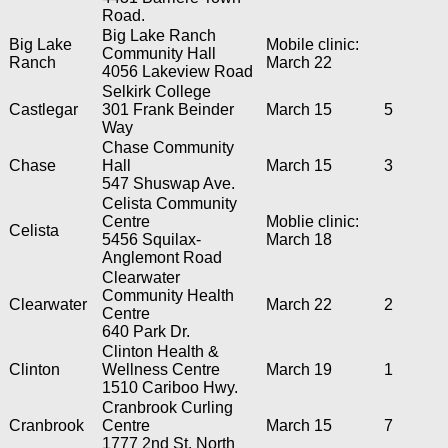
Road.
Big Lake Ranch
Big Lake
Mobile clinic:
Community Hall
Ranch
March 22
4056 Lakeview Road
Selkirk College
Castlegar
301 Frank Beinder
March 15
5
Way
Chase Community
Chase
Hall
March 15
3
547 Shuswap Ave.
Celista Community
Centre
Moblie clinic:
Celista
5456 Squilax-
March 18
Anglemont Road
Clearwater
Community Health
Clearwater
March 22
2
Centre
640 Park Dr.
Clinton Health &
Clinton
Wellness Centre
March 19
1
1510 Cariboo Hwy.
Cranbrook Curling
Cranbrook
Centre
March 15
7
1777 2nd St. North