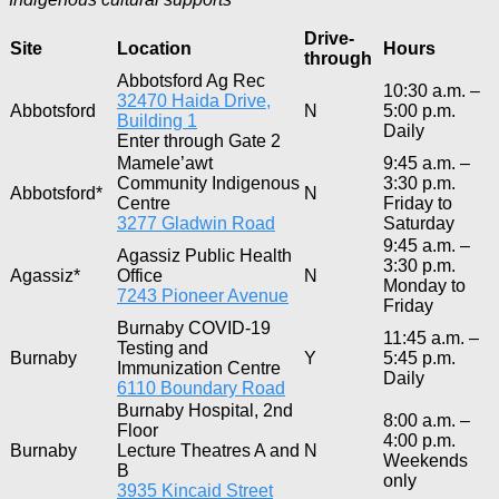
Drive-
Site
Location
Hours
through
Abbotsford Ag Rec
10:30 a.m. –
32470 Haida Drive,
Abbotsford
N
5:00 p.m.
Building 1
Daily
Enter through Gate 2
Mamele’awt
9:45 a.m. –
Community Indigenous
3:30 p.m.
Abbotsford*
N
Centre
Friday to
3277 Gladwin Road
Saturday
9:45 a.m. –
Agassiz Public Health
3:30 p.m.
Agassiz*
Office
N
Monday to
7243 Pioneer Avenue
Friday
Burnaby COVID-19
11:45 a.m. –
Testing and
Burnaby
Y
5:45 p.m.
Immunization Centre
Daily
6110 Boundary Road
Burnaby Hospital, 2nd
8:00 a.m. –
Floor
4:00 p.m.
Burnaby
Lecture Theatres A and
N
Weekends
B
only
3935 Kincaid Street