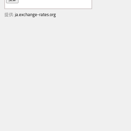
提供:
ja.exchange-rates.org