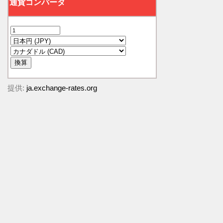
提供:
ja.exchange-rates.org