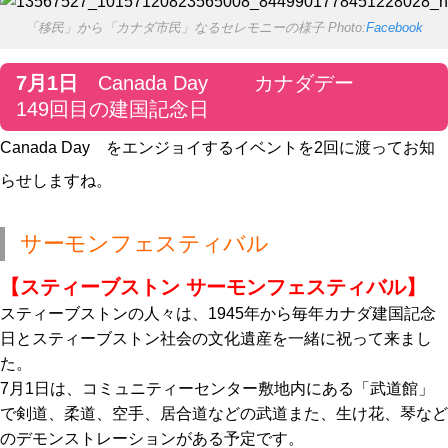
「移民」から「カナダ市民」なるセレモニーの様子 Photo:
Facebook
7月1日
Canada Day カナダデー
149回目の建国記念日
Canada Day をエンジョイするイベントを2回に渡ってお知
らせしますね。
サーモンフェスティバル
【スティーブストン サーモンフェスティバル】
スティーブストンの人々は、1945年から毎年カナダ建国記念
日とスティーブストン社会の文化遺産を一緒に祝って来まし
た。
7月1日は、コミュニティーセンター敷地内にある「武道館」
で剣道、柔道、空手、居合道などの武道また、生け花、琴など
のデモンストレーションがある予定です。