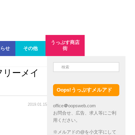
うっぷす商店
知らせ
その他
街
フリーメイ
Oops!うっぷすメルアド
2019.01.15
office
＠
oopsweb.com
お問合せ、広告、求人等にご利
用ください。
※メルアドの@を小文字にして