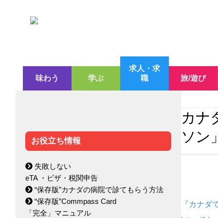
求人・求
味わう
学ぶ
職
旅/遊び
カナ
ソン
お役立ち情報
失敗しない
eTA ・ビザ・税関申告
“保存版”カナダの病院で診てもらう方法
“保存版”Commpass Card
『カナダ
「完全」マニュアル