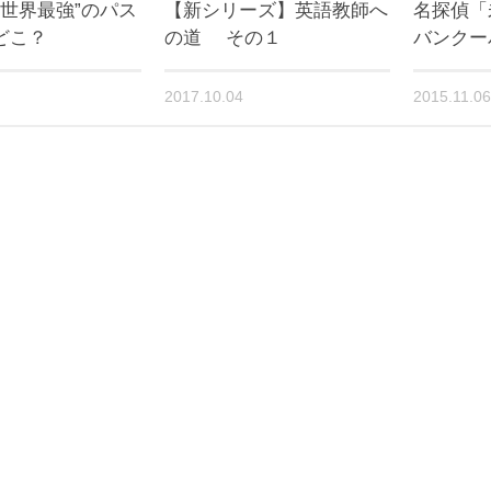
版“世界最強”のパス
【新シリーズ】英語教師へ
名探偵「
どこ？
の道 その１
バンクー
2017.10.04
2015.11.06