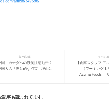
ogos.com/article/349688/
前の記事
次の記
中国、カナダへの渡航注意勧告？
【倉庫スタッフ ア
中国人の「恣意的な拘束」理由に
（ワーキングホ
Azuma Food
な記事も読まれてます。